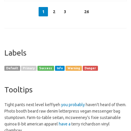
1
2
3
26
Labels
Default
Primary
Success
Info
Warning
Danger
Tooltips
Tight pants next level keffiyeh
you probably
haven't heard of them.
Photo booth beard raw denim letterpress vegan messenger bag
stumptown. Farm-to-table seitan, mcsweeney's fixie sustainable
quinoa 8-bit american apparel
have a
terry richardson vinyl
chambray.