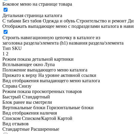
Боковое меню на странице товара
Детальная страница каталога
С табами
Без табов
Одежда и обувь
Строительство и ремонт
Ди
Отображать выпадающее меню с подразделами каталога в нав
Строить навигационную цепочку в каталоге из
заголовка раздела/элемента (h1)
названия раздела/элемента
Тип SKU
1
2
Режим показа детальной картинки
Всплывающее окно
Лупа
Положение выпадающего меню каталога
Прижато к верху
На уровне активной ссылки
Вид отображения выпадающего меню каталога
Справа
Снизу
Режим показа просмотренных товаров
Быстрый
Стандартный
Блок ранее вы смотрели
Вертикальные блоки
Горизонтальные блоки
Вид отображения наличия
Списком
Списком/Картой
Картой
Вид отзывов
Стандартные
Расширенные