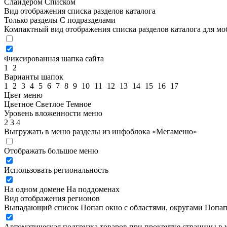
Слайдером
Списком
Вид отображения списка разделов каталога
Только разделы
С подразделами
Компактный вид отображения списка разделов каталога для м
Фиксированная шапка сайта
1
2
Варианты шапок
1
2
3
4
5
6
7
8
9
10
11
12
13
14
15
16
17
Цвет меню
Цветное
Светлое
Темное
Уровень вложенности меню
2
3
4
Выгружать в меню разделы из инфоблока «Мегаменю»
Отображать большое меню
Использовать региональность
На одном домене
На поддоменах
Вид отображения регионов
Выпадающий список
Попап окно c областями, округами
Попап
Автоматическая подгрузка товаров при прокрутке страницы в 