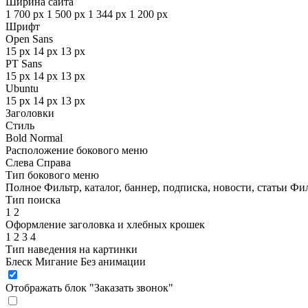
Ширина сайта
1 700 px
1 500 px
1 344 px
1 200 px
Шрифт
Open Sans
15 px
14 px
13 px
PT Sans
15 px
14 px
13 px
Ubuntu
15 px
14 px
13 px
Заголовки
Стиль
Bold
Normal
Расположение бокового меню
Слева
Справа
Тип бокового меню
Полное
Фильтр, каталог, баннер, подписка, новости, статьи
Фил
Тип поиска
1
2
Оформление заголовка и хлебных крошек
1
2
3
4
Тип наведения на картинки
Блеск
Мигание
Без анимации
Отображать блок "Заказать звонок"