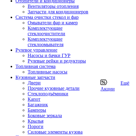
Отопители и кондиционеры
Вентиляторы отопления
Запчасти для кондиционеров
Система очистки стекол и фар
Омыватели фар и камер
Комплектующие
стеклоочистители
Комплектующие
стеклоомывателя
Рулевое управление
Насосы и бачки ГУР
Рулевые рейки и редукторы
Топливная система
Топливные насосы
Кузовные запчасти
Двери
Ещё
Прочие кузовные детали
Акции
Стеклоподъёмники
Капот
Багажник
Бамперы
Боковые зеркала
Крылья
Пороги
Силовые элементы кузова