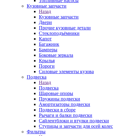
Топливные насосы
Кузовные запчасти
Назад
Кузовные запчасти
Двери
Прочие кузовные детали
Стеклоподъёмники
Капот
Багажник
Бамперы
Боковые зеркала
Крылья
Пороги
Силовые элементы кузова
Подвеска
Назад
Подвеска
Шаровые опоры
Пружины подвески
Амортизаторы подвески
Подвески в сборе
Рычаги и балки подвески
Сайлентблоки и втулки подвески
Ступицы и запчасти для осей колес
Фильтры