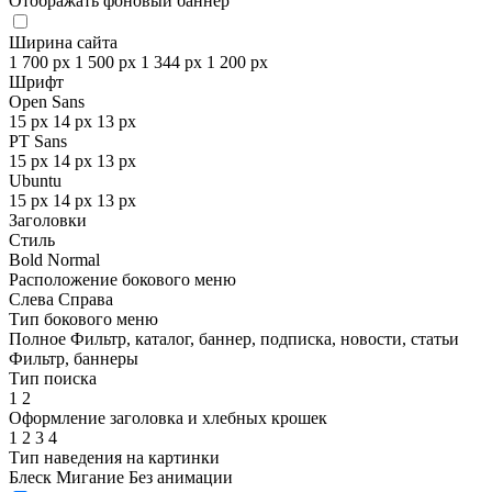
Отображать фоновый баннер
Ширина сайта
1 700 px
1 500 px
1 344 px
1 200 px
Шрифт
Open Sans
15 px
14 px
13 px
PT Sans
15 px
14 px
13 px
Ubuntu
15 px
14 px
13 px
Заголовки
Стиль
Bold
Normal
Расположение бокового меню
Слева
Справа
Тип бокового меню
Полное
Фильтр, каталог, баннер, подписка, новости, статьи
Фильтр, баннеры
Тип поиска
1
2
Оформление заголовка и хлебных крошек
1
2
3
4
Тип наведения на картинки
Блеск
Мигание
Без анимации