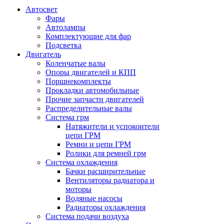
Автосвет
Фары
Автолампы
Комплектующие для фар
Подсветка
Двигатель
Коленчатые валы
Опоры двигателей и КПП
Поршнекомплекты
Прокладки автомобильные
Прочие запчасти двигателей
Распределительные валы
Система грм
Натяжители и успокоители
цепи ГРМ
Ремни и цепи ГРМ
Ролики для ремней грм
Система охлаждения
Бачки расширительные
Вентиляторы радиатора и
моторы
Водяные насосы
Радиаторы охлаждения
Система подачи воздуха