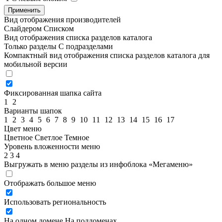
Применить
Вид отображения производителей
Слайдером
Списком
Вид отображения списка разделов каталога
Только разделы
С подразделами
Компактный вид отображения списка разделов каталога для
мобильной версии
Фиксированная шапка сайта
1
2
Варианты шапок
1
2
3
4
5
6
7
8
9
10
11
12
13
14
15
16
17
Цвет меню
Цветное
Светлое
Темное
Уровень вложенности меню
2
3
4
Выгружать в меню разделы из инфоблока «Мегаменю»
Отображать большое меню
Использовать региональность
На одном домене
На поддоменах