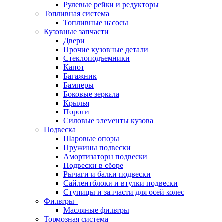
Рулевые рейки и редукторы
Топливная система
Топливные насосы
Кузовные запчасти
Двери
Прочие кузовные детали
Стеклоподъёмники
Капот
Багажник
Бамперы
Боковые зеркала
Крылья
Пороги
Силовые элементы кузова
Подвеска
Шаровые опоры
Пружины подвески
Амортизаторы подвески
Подвески в сборе
Рычаги и балки подвески
Сайлентблоки и втулки подвески
Ступицы и запчасти для осей колес
Фильтры
Масляные фильтры
Тормозная система