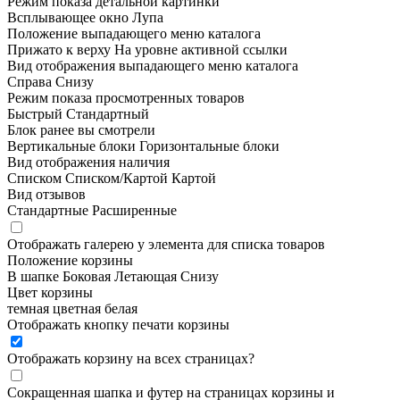
Режим показа детальной картинки
Всплывающее окно
Лупа
Положение выпадающего меню каталога
Прижато к верху
На уровне активной ссылки
Вид отображения выпадающего меню каталога
Справа
Снизу
Режим показа просмотренных товаров
Быстрый
Стандартный
Блок ранее вы смотрели
Вертикальные блоки
Горизонтальные блоки
Вид отображения наличия
Списком
Списком/Картой
Картой
Вид отзывов
Стандартные
Расширенные
Отображать галерею у элемента для списка товаров
Положение корзины
В шапке
Боковая
Летающая
Снизу
Цвет корзины
темная
цветная
белая
Отображать кнопку печати корзины
Отображать корзину на всех страницах
?
Сокращенная шапка и футер на страницах корзины и