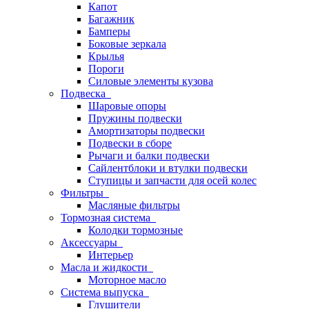
Капот
Багажник
Бамперы
Боковые зеркала
Крылья
Пороги
Силовые элементы кузова
Подвеска
Шаровые опоры
Пружины подвески
Амортизаторы подвески
Подвески в сборе
Рычаги и балки подвески
Сайлентблоки и втулки подвески
Ступицы и запчасти для осей колес
Фильтры
Масляные фильтры
Тормозная система
Колодки тормозные
Аксессуары
Интерьер
Масла и жидкости
Моторное масло
Система выпуска
Глушители