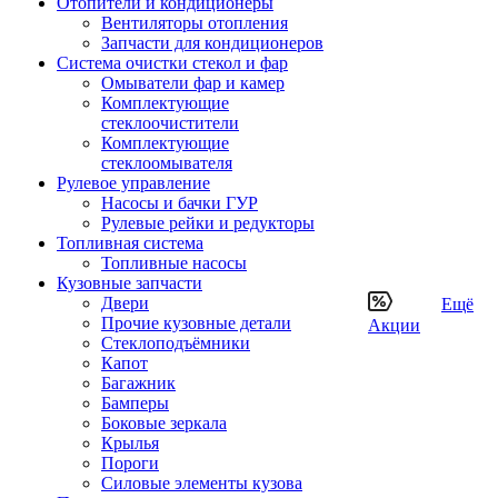
Отопители и кондиционеры
Вентиляторы отопления
Запчасти для кондиционеров
Система очистки стекол и фар
Омыватели фар и камер
Комплектующие
стеклоочистители
Комплектующие
стеклоомывателя
Рулевое управление
Насосы и бачки ГУР
Рулевые рейки и редукторы
Топливная система
Топливные насосы
Кузовные запчасти
Двери
Ещё
Прочие кузовные детали
Акции
Стеклоподъёмники
Капот
Багажник
Бамперы
Боковые зеркала
Крылья
Пороги
Силовые элементы кузова