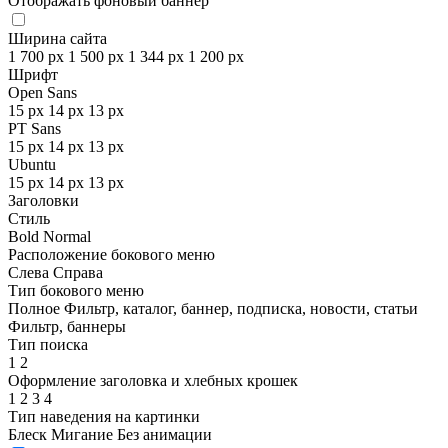
Отображать фоновый баннер
Ширина сайта
1 700 px
1 500 px
1 344 px
1 200 px
Шрифт
Open Sans
15 px
14 px
13 px
PT Sans
15 px
14 px
13 px
Ubuntu
15 px
14 px
13 px
Заголовки
Стиль
Bold
Normal
Расположение бокового меню
Слева
Справа
Тип бокового меню
Полное
Фильтр, каталог, баннер, подписка, новости, статьи
Фильтр, баннеры
Тип поиска
1
2
Оформление заголовка и хлебных крошек
1
2
3
4
Тип наведения на картинки
Блеск
Мигание
Без анимации