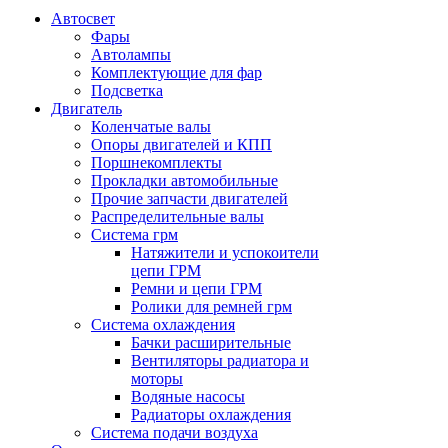
Автосвет
Фары
Автолампы
Комплектующие для фар
Подсветка
Двигатель
Коленчатые валы
Опоры двигателей и КПП
Поршнекомплекты
Прокладки автомобильные
Прочие запчасти двигателей
Распределительные валы
Система грм
Натяжители и успокоители
цепи ГРМ
Ремни и цепи ГРМ
Ролики для ремней грм
Система охлаждения
Бачки расширительные
Вентиляторы радиатора и
моторы
Водяные насосы
Радиаторы охлаждения
Система подачи воздуха