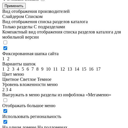
Применить
Вид отображения производителей
Слайдером
Списком
Вид отображения списка разделов каталога
Только разделы
С подразделами
Компактный вид отображения списка разделов каталога для
мобильной версии
Фиксированная шапка сайта
1
2
Варианты шапок
1
2
3
4
5
6
7
8
9
10
11
12
13
14
15
16
17
Цвет меню
Цветное
Светлое
Темное
Уровень вложенности меню
2
3
4
Выгружать в меню разделы из инфоблока «Мегаменю»
Отображать большое меню
Использовать региональность
На одном домене
На поддоменах