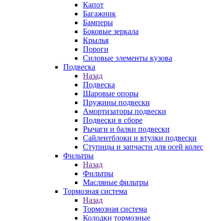
Капот
Багажник
Бамперы
Боковые зеркала
Крылья
Пороги
Силовые элементы кузова
Подвеска
Назад
Подвеска
Шаровые опоры
Пружины подвески
Амортизаторы подвески
Подвески в сборе
Рычаги и балки подвески
Сайлентблоки и втулки подвески
Ступицы и запчасти для осей колес
Фильтры
Назад
Фильтры
Масляные фильтры
Тормозная система
Назад
Тормозная система
Колодки тормозные