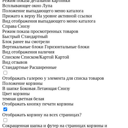
Режим показа детальной картинки
Всплывающее окно
Лупа
Положение выпадающего меню каталога
Прижато к верху
На уровне активной ссылки
Вид отображения выпадающего меню каталога
Справа
Снизу
Режим показа просмотренных товаров
Быстрый
Стандартный
Блок ранее вы смотрели
Вертикальные блоки
Горизонтальные блоки
Вид отображения наличия
Списком
Списком/Картой
Картой
Вид отзывов
Стандартные
Расширенные
Отображать галерею у элемента для списка товаров
Положение корзины
В шапке
Боковая
Летающая
Снизу
Цвет корзины
темная
цветная
белая
Отображать кнопку печати корзины
Отображать корзину на всех страницах
?
Сокращенная шапка и футер на страницах корзины и