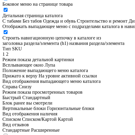
Боковое меню на странице товара
Детальная страница каталога
С табами
Без табов
Одежда и обувь
Строительство и ремонт
Ди
Отображать выпадающее меню с подразделами каталога в нав
Строить навигационную цепочку в каталоге из
заголовка раздела/элемента (h1)
названия раздела/элемента
Тип SKU
1
2
Режим показа детальной картинки
Всплывающее окно
Лупа
Положение выпадающего меню каталога
Прижато к верху
На уровне активной ссылки
Вид отображения выпадающего меню каталога
Справа
Снизу
Режим показа просмотренных товаров
Быстрый
Стандартный
Блок ранее вы смотрели
Вертикальные блоки
Горизонтальные блоки
Вид отображения наличия
Списком
Списком/Картой
Картой
Вид отзывов
Стандартные
Расширенные