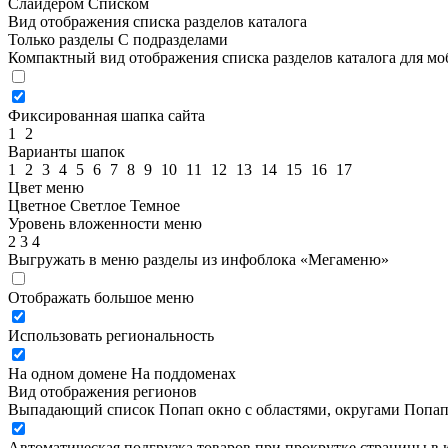
Слайдером
Списком
Вид отображения списка разделов каталога
Только разделы
С подразделами
Компактный вид отображения списка разделов каталога для м
Фиксированная шапка сайта
1
2
Варианты шапок
1
2
3
4
5
6
7
8
9
10
11
12
13
14
15
16
17
Цвет меню
Цветное
Светлое
Темное
Уровень вложенности меню
2
3
4
Выгружать в меню разделы из инфоблока «Мегаменю»
Отображать большое меню
Использовать региональность
На одном домене
На поддоменах
Вид отображения регионов
Выпадающий список
Попап окно c областями, округами
Попап
Автоматическая подгрузка товаров при прокрутке страницы в 