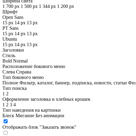
Ширина сайта
1 700 px
1 500 px
1 344 px
1 200 px
Шрифт
Open Sans
15 px
14 px
13 px
PT Sans
15 px
14 px
13 px
Ubuntu
15 px
14 px
13 px
Заголовки
Стиль
Bold
Normal
Расположение бокового меню
Слева
Справа
Тип бокового меню
Полное
Фильтр, каталог, баннер, подписка, новости, статьи
Фил
Тип поиска
1
2
Оформление заголовка и хлебных крошек
1
2
3
4
Тип наведения на картинки
Блеск
Мигание
Без анимации
Отображать блок "Заказать звонок"