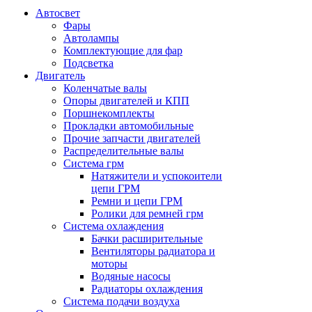
Автосвет
Фары
Автолампы
Комплектующие для фар
Подсветка
Двигатель
Коленчатые валы
Опоры двигателей и КПП
Поршнекомплекты
Прокладки автомобильные
Прочие запчасти двигателей
Распределительные валы
Система грм
Натяжители и успокоители
цепи ГРМ
Ремни и цепи ГРМ
Ролики для ремней грм
Система охлаждения
Бачки расширительные
Вентиляторы радиатора и
моторы
Водяные насосы
Радиаторы охлаждения
Система подачи воздуха