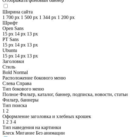
Отображать фоновый баннер
Ширина сайта
1 700 px
1 500 px
1 344 px
1 200 px
Шрифт
Open Sans
15 px
14 px
13 px
PT Sans
15 px
14 px
13 px
Ubuntu
15 px
14 px
13 px
Заголовки
Стиль
Bold
Normal
Расположение бокового меню
Слева
Справа
Тип бокового меню
Полное
Фильтр, каталог, баннер, подписка, новости, статьи
Фильтр, баннеры
Тип поиска
1
2
Оформление заголовка и хлебных крошек
1
2
3
4
Тип наведения на картинки
Блеск
Мигание
Без анимации