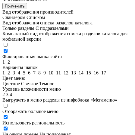
Применить
Вид отображения производителей
Слайдером
Списком
Вид отображения списка разделов каталога
Только разделы
С подразделами
Компактный вид отображения списка разделов каталога для
мобильной версии
Фиксированная шапка сайта
1
2
Варианты шапок
1
2
3
4
5
6
7
8
9
10
11
12
13
14
15
16
17
Цвет меню
Цветное
Светлое
Темное
Уровень вложенности меню
2
3
4
Выгружать в меню разделы из инфоблока «Мегаменю»
Отображать большое меню
Использовать региональность
На одном домене
На поддоменах