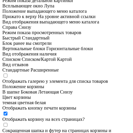
Режим показа детальной картинки
Всплывающее окно
Лупа
Положение выпадающего меню каталога
Прижато к верху
На уровне активной ссылки
Вид отображения выпадающего меню каталога
Справа
Снизу
Режим показа просмотренных товаров
Быстрый
Стандартный
Блок ранее вы смотрели
Вертикальные блоки
Горизонтальные блоки
Вид отображения наличия
Списком
Списком/Картой
Картой
Вид отзывов
Стандартные
Расширенные
Отображать галерею у элемента для списка товаров
Положение корзины
В шапке
Боковая
Летающая
Снизу
Цвет корзины
темная
цветная
белая
Отображать кнопку печати корзины
Отображать корзину на всех страницах
?
Сокращенная шапка и футер на страницах корзины и