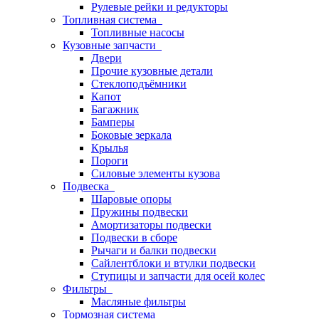
Рулевые рейки и редукторы
Топливная система
Топливные насосы
Кузовные запчасти
Двери
Прочие кузовные детали
Стеклоподъёмники
Капот
Багажник
Бамперы
Боковые зеркала
Крылья
Пороги
Силовые элементы кузова
Подвеска
Шаровые опоры
Пружины подвески
Амортизаторы подвески
Подвески в сборе
Рычаги и балки подвески
Сайлентблоки и втулки подвески
Ступицы и запчасти для осей колес
Фильтры
Масляные фильтры
Тормозная система