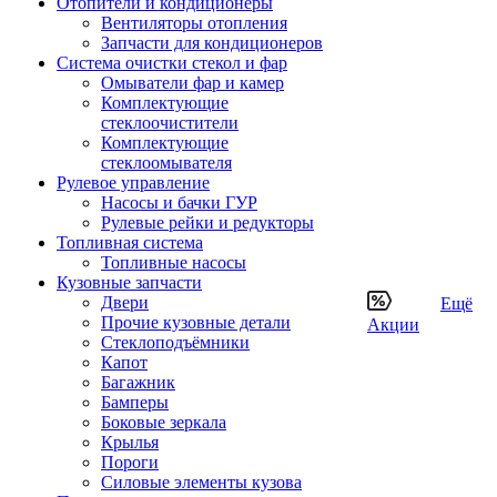
Отопители и кондиционеры
Вентиляторы отопления
Запчасти для кондиционеров
Система очистки стекол и фар
Омыватели фар и камер
Комплектующие
стеклоочистители
Комплектующие
стеклоомывателя
Рулевое управление
Насосы и бачки ГУР
Рулевые рейки и редукторы
Топливная система
Топливные насосы
Кузовные запчасти
Двери
Ещё
Прочие кузовные детали
Акции
Стеклоподъёмники
Капот
Багажник
Бамперы
Боковые зеркала
Крылья
Пороги
Силовые элементы кузова