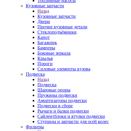
Топливные насосы
Кузовные запчасти
Назад
Кузовные запчасти
Двери
Прочие кузовные детали
Стеклоподъёмники
Капот
Багажник
Бамперы
Боковые зеркала
Крылья
Пороги
Силовые элементы кузова
Подвеска
Назад
Подвеска
Шаровые опоры
Пружины подвески
Амортизаторы подвески
Подвески в сборе
Рычаги и балки подвески
Сайлентблоки и втулки подвески
Ступицы и запчасти для осей колес
Фильтры