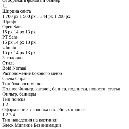
Отображать фоновый баннер
Ширина сайта
1 700 px
1 500 px
1 344 px
1 200 px
Шрифт
Open Sans
15 px
14 px
13 px
PT Sans
15 px
14 px
13 px
Ubuntu
15 px
14 px
13 px
Заголовки
Стиль
Bold
Normal
Расположение бокового меню
Слева
Справа
Тип бокового меню
Полное
Фильтр, каталог, баннер, подписка, новости, статьи
Фильтр, баннеры
Тип поиска
1
2
Оформление заголовка и хлебных крошек
1
2
3
4
Тип наведения на картинки
Блеск
Мигание
Без анимации