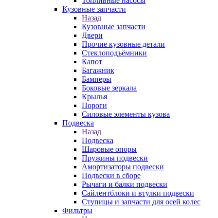
Топливные насосы
Кузовные запчасти
Назад
Кузовные запчасти
Двери
Прочие кузовные детали
Стеклоподъёмники
Капот
Багажник
Бамперы
Боковые зеркала
Крылья
Пороги
Силовые элементы кузова
Подвеска
Назад
Подвеска
Шаровые опоры
Пружины подвески
Амортизаторы подвески
Подвески в сборе
Рычаги и балки подвески
Сайлентблоки и втулки подвески
Ступицы и запчасти для осей колес
Фильтры