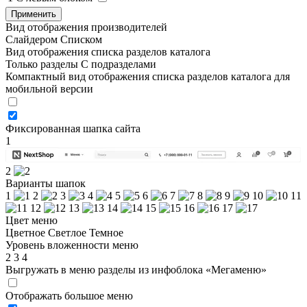
Применить
Вид отображения производителей
Слайдером
Списком
Вид отображения списка разделов каталога
Только разделы
С подразделами
Компактный вид отображения списка разделов каталога для
мобильной версии
Фиксированная шапка сайта
1
2
Варианты шапок
1
2
3
4
5
6
7
8
9
10
11
12
13
14
15
16
17
Цвет меню
Цветное
Светлое
Темное
Уровень вложенности меню
2
3
4
Выгружать в меню разделы из инфоблока «Мегаменю»
Отображать большое меню