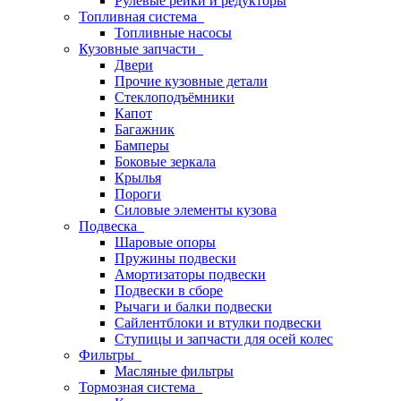
Рулевые рейки и редукторы
Топливная система
Топливные насосы
Кузовные запчасти
Двери
Прочие кузовные детали
Стеклоподъёмники
Капот
Багажник
Бамперы
Боковые зеркала
Крылья
Пороги
Силовые элементы кузова
Подвеска
Шаровые опоры
Пружины подвески
Амортизаторы подвески
Подвески в сборе
Рычаги и балки подвески
Сайлентблоки и втулки подвески
Ступицы и запчасти для осей колес
Фильтры
Масляные фильтры
Тормозная система