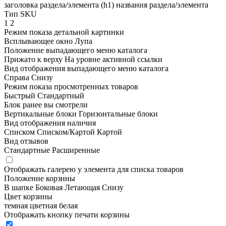
заголовка раздела/элемента (h1)
названия раздела/элемента
Тип SKU
1
2
Режим показа детальной картинки
Всплывающее окно
Лупа
Положение выпадающего меню каталога
Прижато к верху
На уровне активной ссылки
Вид отображения выпадающего меню каталога
Справа
Снизу
Режим показа просмотренных товаров
Быстрый
Стандартный
Блок ранее вы смотрели
Вертикальные блоки
Горизонтальные блоки
Вид отображения наличия
Списком
Списком/Картой
Картой
Вид отзывов
Стандартные
Расширенные
Отображать галерею у элемента для списка товаров
Положение корзины
В шапке
Боковая
Летающая
Снизу
Цвет корзины
темная
цветная
белая
Отображать кнопку печати корзины