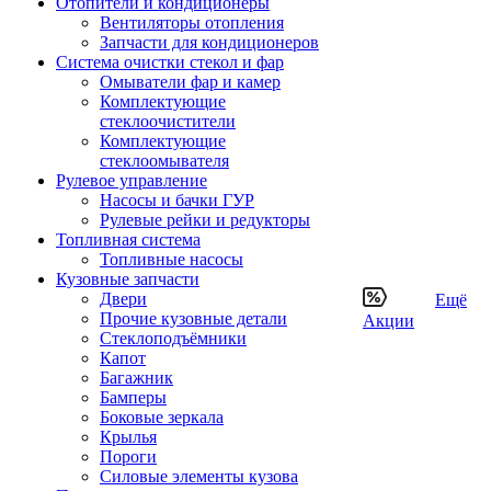
Отопители и кондиционеры
Вентиляторы отопления
Запчасти для кондиционеров
Система очистки стекол и фар
Омыватели фар и камер
Комплектующие
стеклоочистители
Комплектующие
стеклоомывателя
Рулевое управление
Насосы и бачки ГУР
Рулевые рейки и редукторы
Топливная система
Топливные насосы
Кузовные запчасти
Двери
Ещё
Прочие кузовные детали
Акции
Стеклоподъёмники
Капот
Багажник
Бамперы
Боковые зеркала
Крылья
Пороги
Силовые элементы кузова