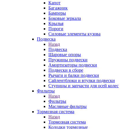
Капот
Багажник
Бамперы
Боковые зеркала
Крылья
Пороги
Силовые элементы кузова
Подвеска
Назад
Подвеска
Шаровые опоры
Пружины подвески
Амортизаторы подвески
Подвески в сборе
Рычаги и балки подвески
Сайлентблоки и втулки подвески
Ступицы и запчасти для осей колес
Фильтры
Назад
Фильтры
Масляные фильтры
Тормозная система
Назад
Тормозная система
Колодки тормозные