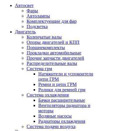
Автосвет
Фары
Автолампы
Комплектующие для фар
Подсветка
Двигатель
Коленчатые валы
Опоры двигателей и КПП
Поршнекомплекты
Прокладки автомобильные
Прочие запчасти двигателей
Распределительные валы
Система грм
Натяжители и успокоители
цепи ГРМ
Ремни и цепи ГРМ
Ролики для ремней грм
Система охлаждения
Бачки расширительные
Вентиляторы радиатора и
моторы
Водяные насосы
Радиаторы охлаждения
Система подачи воздуха