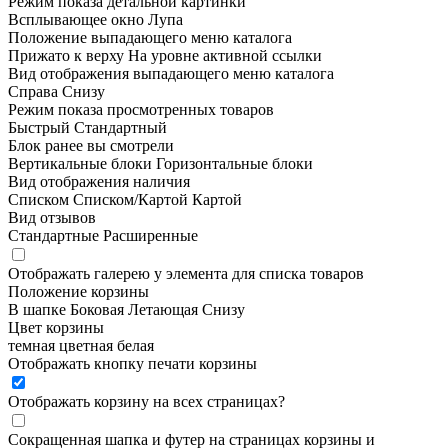
Режим показа детальной картинки
Всплывающее окно
Лупа
Положение выпадающего меню каталога
Прижато к верху
На уровне активной ссылки
Вид отображения выпадающего меню каталога
Справа
Снизу
Режим показа просмотренных товаров
Быстрый
Стандартный
Блок ранее вы смотрели
Вертикальные блоки
Горизонтальные блоки
Вид отображения наличия
Списком
Списком/Картой
Картой
Вид отзывов
Стандартные
Расширенные
Отображать галерею у элемента для списка товаров
Положение корзины
В шапке
Боковая
Летающая
Снизу
Цвет корзины
темная
цветная
белая
Отображать кнопку печати корзины
Отображать корзину на всех страницах
?
Сокращенная шапка и футер на страницах корзины и