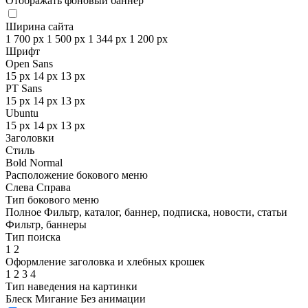
Отображать фоновый баннер
Ширина сайта
1 700 px
1 500 px
1 344 px
1 200 px
Шрифт
Open Sans
15 px
14 px
13 px
PT Sans
15 px
14 px
13 px
Ubuntu
15 px
14 px
13 px
Заголовки
Стиль
Bold
Normal
Расположение бокового меню
Слева
Справа
Тип бокового меню
Полное
Фильтр, каталог, баннер, подписка, новости, статьи
Фильтр, баннеры
Тип поиска
1
2
Оформление заголовка и хлебных крошек
1
2
3
4
Тип наведения на картинки
Блеск
Мигание
Без анимации