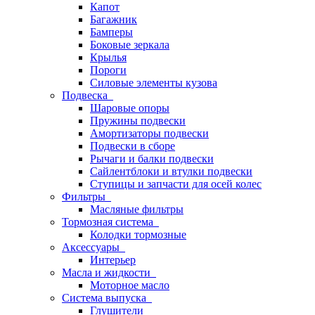
Капот
Багажник
Бамперы
Боковые зеркала
Крылья
Пороги
Силовые элементы кузова
Подвеска
Шаровые опоры
Пружины подвески
Амортизаторы подвески
Подвески в сборе
Рычаги и балки подвески
Сайлентблоки и втулки подвески
Ступицы и запчасти для осей колес
Фильтры
Масляные фильтры
Тормозная система
Колодки тормозные
Аксессуары
Интерьер
Масла и жидкости
Моторное масло
Система выпуска
Глушители