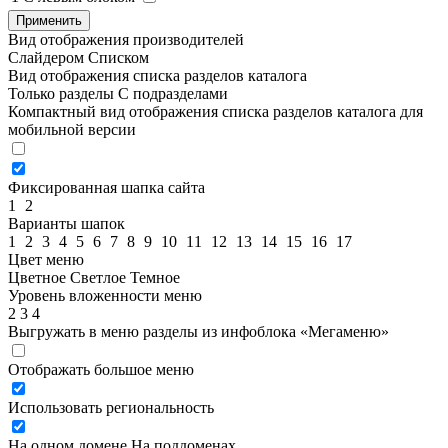
Применить
Вид отображения производителей
Слайдером
Списком
Вид отображения списка разделов каталога
Только разделы
С подразделами
Компактный вид отображения списка разделов каталога для
мобильной версии
Фиксированная шапка сайта
1
2
Варианты шапок
1
2
3
4
5
6
7
8
9
10
11
12
13
14
15
16
17
Цвет меню
Цветное
Светлое
Темное
Уровень вложенности меню
2
3
4
Выгружать в меню разделы из инфоблока «Мегаменю»
Отображать большое меню
Использовать региональность
На одном домене
На поддоменах