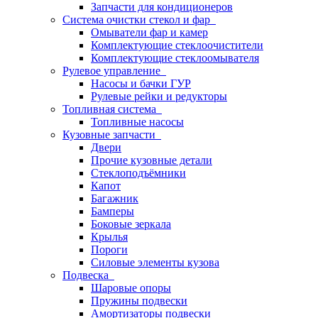
Запчасти для кондиционеров
Система очистки стекол и фар
Омыватели фар и камер
Комплектующие стеклоочистители
Комплектующие стеклоомывателя
Рулевое управление
Насосы и бачки ГУР
Рулевые рейки и редукторы
Топливная система
Топливные насосы
Кузовные запчасти
Двери
Прочие кузовные детали
Стеклоподъёмники
Капот
Багажник
Бамперы
Боковые зеркала
Крылья
Пороги
Силовые элементы кузова
Подвеска
Шаровые опоры
Пружины подвески
Амортизаторы подвески