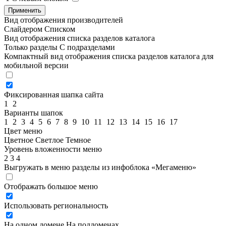
Применить
Вид отображения производителей
Слайдером
Списком
Вид отображения списка разделов каталога
Только разделы
С подразделами
Компактный вид отображения списка разделов каталога для
мобильной версии
Фиксированная шапка сайта
1
2
Варианты шапок
1
2
3
4
5
6
7
8
9
10
11
12
13
14
15
16
17
Цвет меню
Цветное
Светлое
Темное
Уровень вложенности меню
2
3
4
Выгружать в меню разделы из инфоблока «Мегаменю»
Отображать большое меню
Использовать региональность
На одном домене
На поддоменах