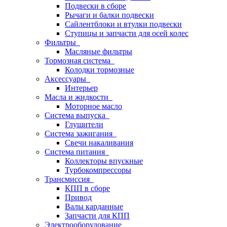
Подвески в сборе
Рычаги и балки подвески
Сайлентблоки и втулки подвески
Ступицы и запчасти для осей колес
Фильтры
Масляные фильтры
Тормозная система
Колодки тормозные
Аксессуары
Интерьер
Масла и жидкости
Моторное масло
Система выпуска
Глушители
Система зажигания
Свечи накаливания
Система питания
Коллекторы впускные
Турбокомпрессоры
Трансмиссия
КПП в сборе
Привод
Валы карданные
Запчасти для КПП
Электрооборудование