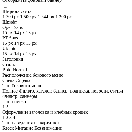
Отображать фоновый баннер
Ширина сайта
1 700 px
1 500 px
1 344 px
1 200 px
Шрифт
Open Sans
15 px
14 px
13 px
PT Sans
15 px
14 px
13 px
Ubuntu
15 px
14 px
13 px
Заголовки
Стиль
Bold
Normal
Расположение бокового меню
Слева
Справа
Тип бокового меню
Полное
Фильтр, каталог, баннер, подписка, новости, статьи
Фильтр, баннеры
Тип поиска
1
2
Оформление заголовка и хлебных крошек
1
2
3
4
Тип наведения на картинки
Блеск
Мигание
Без анимации