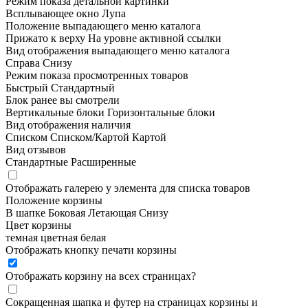
Режим показа детальной картинки
Всплывающее окно
Лупа
Положение выпадающего меню каталога
Прижато к верху
На уровне активной ссылки
Вид отображения выпадающего меню каталога
Справа
Снизу
Режим показа просмотренных товаров
Быстрый
Стандартный
Блок ранее вы смотрели
Вертикальные блоки
Горизонтальные блоки
Вид отображения наличия
Списком
Списком/Картой
Картой
Вид отзывов
Стандартные
Расширенные
Отображать галерею у элемента для списка товаров
Положение корзины
В шапке
Боковая
Летающая
Снизу
Цвет корзины
темная
цветная
белая
Отображать кнопку печати корзины
Отображать корзину на всех страницах
?
Сокращенная шапка и футер на страницах корзины и