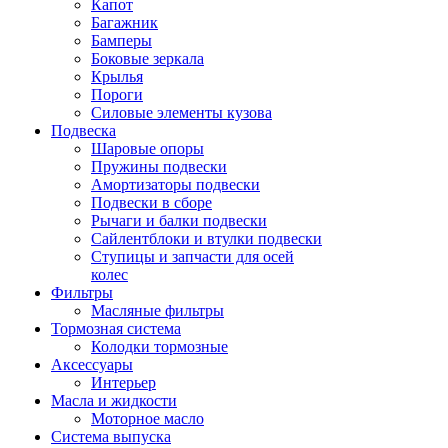
Капот
Багажник
Бамперы
Боковые зеркала
Крылья
Пороги
Силовые элементы кузова
Подвеска
Шаровые опоры
Пружины подвески
Амортизаторы подвески
Подвески в сборе
Рычаги и балки подвески
Сайлентблоки и втулки подвески
Ступицы и запчасти для осей
колес
Фильтры
Масляные фильтры
Тормозная система
Колодки тормозные
Аксессуары
Интерьер
Масла и жидкости
Моторное масло
Система выпуска