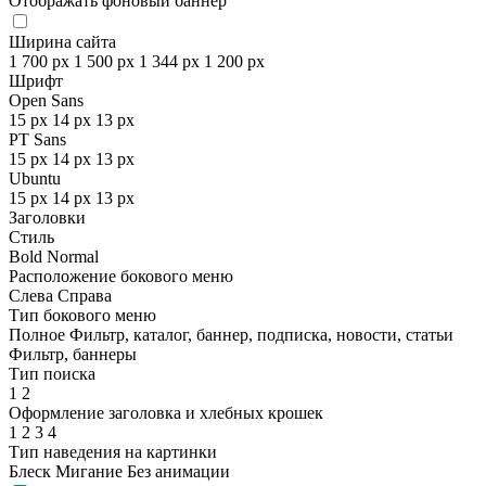
Отображать фоновый баннер
Ширина сайта
1 700 px
1 500 px
1 344 px
1 200 px
Шрифт
Open Sans
15 px
14 px
13 px
PT Sans
15 px
14 px
13 px
Ubuntu
15 px
14 px
13 px
Заголовки
Стиль
Bold
Normal
Расположение бокового меню
Слева
Справа
Тип бокового меню
Полное
Фильтр, каталог, баннер, подписка, новости, статьи
Фильтр, баннеры
Тип поиска
1
2
Оформление заголовка и хлебных крошек
1
2
3
4
Тип наведения на картинки
Блеск
Мигание
Без анимации