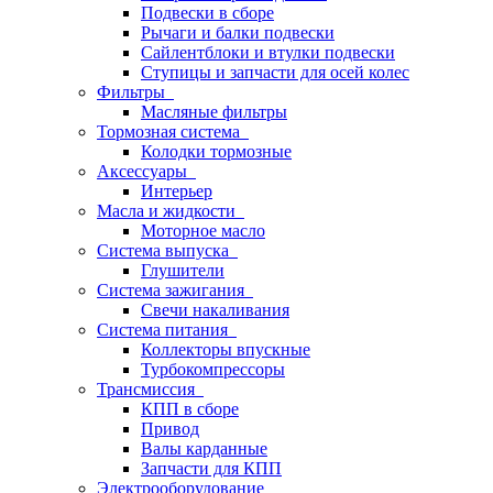
Подвески в сборе
Рычаги и балки подвески
Сайлентблоки и втулки подвески
Ступицы и запчасти для осей колес
Фильтры
Масляные фильтры
Тормозная система
Колодки тормозные
Аксессуары
Интерьер
Масла и жидкости
Моторное масло
Система выпуска
Глушители
Система зажигания
Свечи накаливания
Система питания
Коллекторы впускные
Турбокомпрессоры
Трансмиссия
КПП в сборе
Привод
Валы карданные
Запчасти для КПП
Электрооборудование