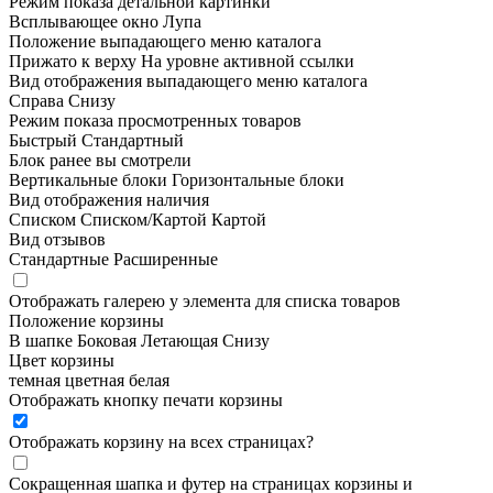
Режим показа детальной картинки
Всплывающее окно
Лупа
Положение выпадающего меню каталога
Прижато к верху
На уровне активной ссылки
Вид отображения выпадающего меню каталога
Справа
Снизу
Режим показа просмотренных товаров
Быстрый
Стандартный
Блок ранее вы смотрели
Вертикальные блоки
Горизонтальные блоки
Вид отображения наличия
Списком
Списком/Картой
Картой
Вид отзывов
Стандартные
Расширенные
Отображать галерею у элемента для списка товаров
Положение корзины
В шапке
Боковая
Летающая
Снизу
Цвет корзины
темная
цветная
белая
Отображать кнопку печати корзины
Отображать корзину на всех страницах
?
Сокращенная шапка и футер на страницах корзины и