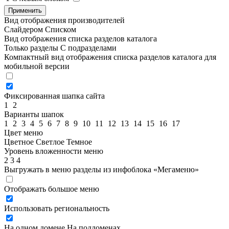
Применить
Вид отображения производителей
Слайдером
Списком
Вид отображения списка разделов каталога
Только разделы
С подразделами
Компактный вид отображения списка разделов каталога для
мобильной версии
Фиксированная шапка сайта
1
2
Варианты шапок
1
2
3
4
5
6
7
8
9
10
11
12
13
14
15
16
17
Цвет меню
Цветное
Светлое
Темное
Уровень вложенности меню
2
3
4
Выгружать в меню разделы из инфоблока «Мегаменю»
Отображать большое меню
Использовать региональность
На одном домене
На поддоменах