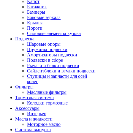
Капот
Багажник
Бамперы
Боковые зеркала
Крылья
Пороги
Силовые элементы кузова
Подвеска
Шаровые опоры
Пружины подвески
Амортизаторы подвески
Подвески в сборе
Рычаги и балки подвески
Сайлентблоки и втулки подвески
Ступицы и запчасти для осей
колес
Фильтры
Масляные фильтры
Тормозная система
Колодки тормозные
Аксессуары
Интерьер
Масла и жидкости
Моторное масло
Система выпуска