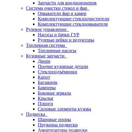
Запчасти для кондиционеров
Система очистки стекол и фар
Омыватели фар и камер
Комплектующие стеклоочистители
Комплектующие стеклоомывателя
Рулевое управление
Насосы и бачки ГУР
Рулевые рейки и редукторы
Топливная система
Топливные насосы
Кузовные запчасти
Двери
Прочие кузовные детали
Стеклоподъёмники
Капот
Багажник
Бамперы
Боковые зеркала
Крылья
Пороги
Силовые элементы кузова
Подвеска
Шаровые опоры
Пружины подвески
Амортизаторы подвески