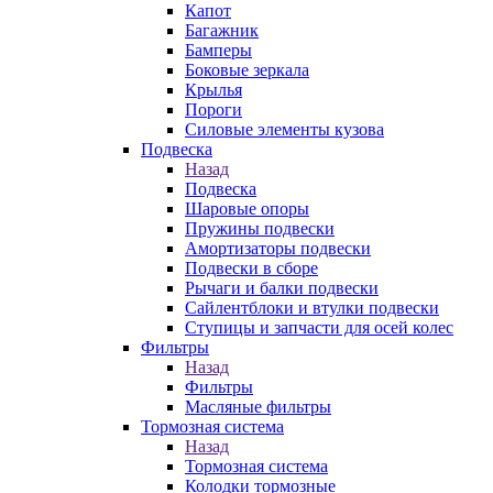
Капот
Багажник
Бамперы
Боковые зеркала
Крылья
Пороги
Силовые элементы кузова
Подвеска
Назад
Подвеска
Шаровые опоры
Пружины подвески
Амортизаторы подвески
Подвески в сборе
Рычаги и балки подвески
Сайлентблоки и втулки подвески
Ступицы и запчасти для осей колес
Фильтры
Назад
Фильтры
Масляные фильтры
Тормозная система
Назад
Тормозная система
Колодки тормозные