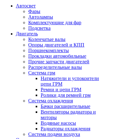
Автосвет
Фары
Автолампы
Комплектующие для фар
Подсветка
Двигатель
Коленчатые валы
Опоры двигателей и КПП
Поршнекомплекты
Прокладки автомобильные
Прочие запчасти двигателей
Распределительные валы
Система грм
Натяжители и успокоители
цепи ГРМ
Ремни и цепи ГРМ
Ролики для ремней грм
Система охлаждения
Бачки расширительные
Вентиляторы радиатора и
моторы
Водяные насосы
Радиаторы охлаждения
Система подачи воздуха