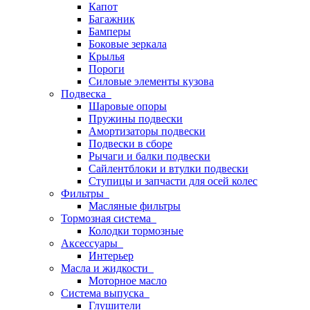
Капот
Багажник
Бамперы
Боковые зеркала
Крылья
Пороги
Силовые элементы кузова
Подвеска
Шаровые опоры
Пружины подвески
Амортизаторы подвески
Подвески в сборе
Рычаги и балки подвески
Сайлентблоки и втулки подвески
Ступицы и запчасти для осей колес
Фильтры
Масляные фильтры
Тормозная система
Колодки тормозные
Аксессуары
Интерьер
Масла и жидкости
Моторное масло
Система выпуска
Глушители