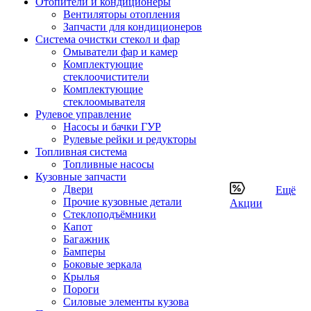
Отопители и кондиционеры
Вентиляторы отопления
Запчасти для кондиционеров
Система очистки стекол и фар
Омыватели фар и камер
Комплектующие
стеклоочистители
Комплектующие
стеклоомывателя
Рулевое управление
Насосы и бачки ГУР
Рулевые рейки и редукторы
Топливная система
Топливные насосы
Кузовные запчасти
Двери
Ещё
Прочие кузовные детали
Акции
Стеклоподъёмники
Капот
Багажник
Бамперы
Боковые зеркала
Крылья
Пороги
Силовые элементы кузова