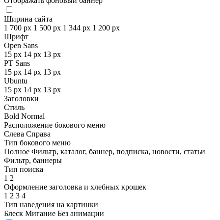
Отображать фоновый баннер
Ширина сайта
1 700 px
1 500 px
1 344 px
1 200 px
Шрифт
Open Sans
15 px
14 px
13 px
PT Sans
15 px
14 px
13 px
Ubuntu
15 px
14 px
13 px
Заголовки
Стиль
Bold
Normal
Расположение бокового меню
Слева
Справа
Тип бокового меню
Полное
Фильтр, каталог, баннер, подписка, новости, статьи
Фильтр, баннеры
Тип поиска
1
2
Оформление заголовка и хлебных крошек
1
2
3
4
Тип наведения на картинки
Блеск
Мигание
Без анимации