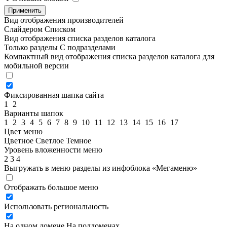
Применить
Вид отображения производителей
Слайдером
Списком
Вид отображения списка разделов каталога
Только разделы
С подразделами
Компактный вид отображения списка разделов каталога для
мобильной версии
Фиксированная шапка сайта
1
2
Варианты шапок
1
2
3
4
5
6
7
8
9
10
11
12
13
14
15
16
17
Цвет меню
Цветное
Светлое
Темное
Уровень вложенности меню
2
3
4
Выгружать в меню разделы из инфоблока «Мегаменю»
Отображать большое меню
Использовать региональность
На одном домене
На поддоменах