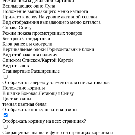
Режим показа детальной картинки
Всплывающее окно
Лупа
Положение выпадающего меню каталога
Прижато к верху
На уровне активной ссылки
Вид отображения выпадающего меню каталога
Справа
Снизу
Режим показа просмотренных товаров
Быстрый
Стандартный
Блок ранее вы смотрели
Вертикальные блоки
Горизонтальные блоки
Вид отображения наличия
Списком
Списком/Картой
Картой
Вид отзывов
Стандартные
Расширенные
Отображать галерею у элемента для списка товаров
Положение корзины
В шапке
Боковая
Летающая
Снизу
Цвет корзины
темная
цветная
белая
Отображать кнопку печати корзины
Отображать корзину на всех страницах
?
Сокращенная шапка и футер на страницах корзины и