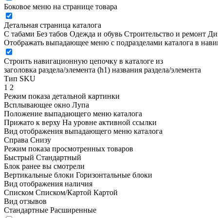
Боковое меню на странице товара
Детальная страница каталога
С табами
Без табов
Одежда и обувь
Строительство и ремонт
Ди
Отображать выпадающее меню с подразделами каталога в нав
Строить навигационную цепочку в каталоге из
заголовка раздела/элемента (h1)
названия раздела/элемента
Тип SKU
1
2
Режим показа детальной картинки
Всплывающее окно
Лупа
Положение выпадающего меню каталога
Прижато к верху
На уровне активной ссылки
Вид отображения выпадающего меню каталога
Справа
Снизу
Режим показа просмотренных товаров
Быстрый
Стандартный
Блок ранее вы смотрели
Вертикальные блоки
Горизонтальные блоки
Вид отображения наличия
Списком
Списком/Картой
Картой
Вид отзывов
Стандартные
Расширенные