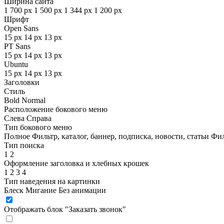
Ширина сайта
1 700 px
1 500 px
1 344 px
1 200 px
Шрифт
Open Sans
15 px
14 px
13 px
PT Sans
15 px
14 px
13 px
Ubuntu
15 px
14 px
13 px
Заголовки
Стиль
Bold
Normal
Расположение бокового меню
Слева
Справа
Тип бокового меню
Полное
Фильтр, каталог, баннер, подписка, новости, статьи
Фил
Тип поиска
1
2
Оформление заголовка и хлебных крошек
1
2
3
4
Тип наведения на картинки
Блеск
Мигание
Без анимации
Отображать блок "Заказать звонок"