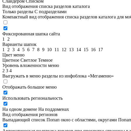
Слайдером
Списком
Вид отображения списка разделов каталога
Только разделы
С подразделами
Компактный вид отображения списка разделов каталога для м
Фиксированная шапка сайта
1
2
Варианты шапок
1
2
3
4
5
6
7
8
9
10
11
12
13
14
15
16
17
Цвет меню
Цветное
Светлое
Темное
Уровень вложенности меню
2
3
4
Выгружать в меню разделы из инфоблока «Мегаменю»
Отображать большое меню
Использовать региональность
На одном домене
На поддоменах
Вид отображения регионов
Выпадающий список
Попап окно c областями, округами
Попап
Автоматическая подгрузка товаров при прокрутке страницы в 