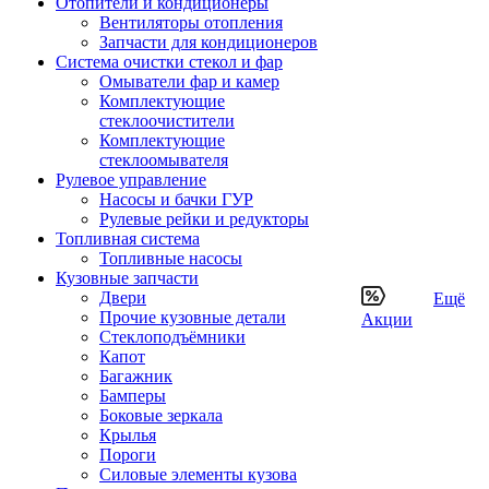
Отопители и кондиционеры
Вентиляторы отопления
Запчасти для кондиционеров
Система очистки стекол и фар
Омыватели фар и камер
Комплектующие
стеклоочистители
Комплектующие
стеклоомывателя
Рулевое управление
Насосы и бачки ГУР
Рулевые рейки и редукторы
Топливная система
Топливные насосы
Кузовные запчасти
Двери
Ещё
Прочие кузовные детали
Акции
Стеклоподъёмники
Капот
Багажник
Бамперы
Боковые зеркала
Крылья
Пороги
Силовые элементы кузова