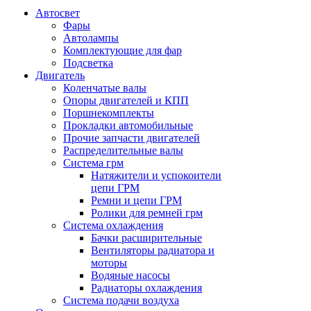
Автосвет
Фары
Автолампы
Комплектующие для фар
Подсветка
Двигатель
Коленчатые валы
Опоры двигателей и КПП
Поршнекомплекты
Прокладки автомобильные
Прочие запчасти двигателей
Распределительные валы
Система грм
Натяжители и успокоители
цепи ГРМ
Ремни и цепи ГРМ
Ролики для ремней грм
Система охлаждения
Бачки расширительные
Вентиляторы радиатора и
моторы
Водяные насосы
Радиаторы охлаждения
Система подачи воздуха