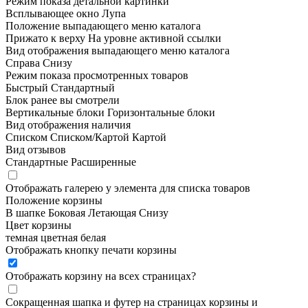
Режим показа детальной картинки
Всплывающее окно
Лупа
Положение выпадающего меню каталога
Прижато к верху
На уровне активной ссылки
Вид отображения выпадающего меню каталога
Справа
Снизу
Режим показа просмотренных товаров
Быстрый
Стандартный
Блок ранее вы смотрели
Вертикальные блоки
Горизонтальные блоки
Вид отображения наличия
Списком
Списком/Картой
Картой
Вид отзывов
Стандартные
Расширенные
Отображать галерею у элемента для списка товаров
Положение корзины
В шапке
Боковая
Летающая
Снизу
Цвет корзины
темная
цветная
белая
Отображать кнопку печати корзины
Отображать корзину на всех страницах
?
Сокращенная шапка и футер на страницах корзины и