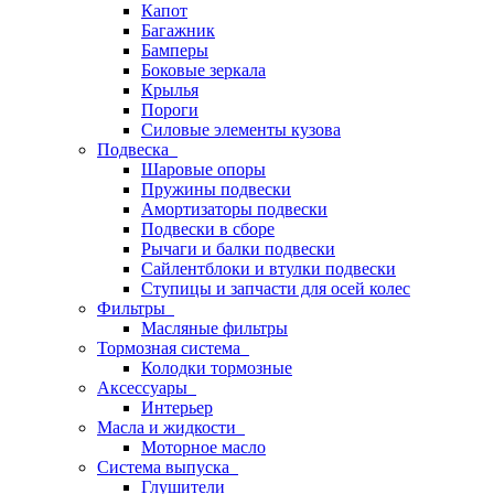
Капот
Багажник
Бамперы
Боковые зеркала
Крылья
Пороги
Силовые элементы кузова
Подвеска
Шаровые опоры
Пружины подвески
Амортизаторы подвески
Подвески в сборе
Рычаги и балки подвески
Сайлентблоки и втулки подвески
Ступицы и запчасти для осей колес
Фильтры
Масляные фильтры
Тормозная система
Колодки тормозные
Аксессуары
Интерьер
Масла и жидкости
Моторное масло
Система выпуска
Глушители