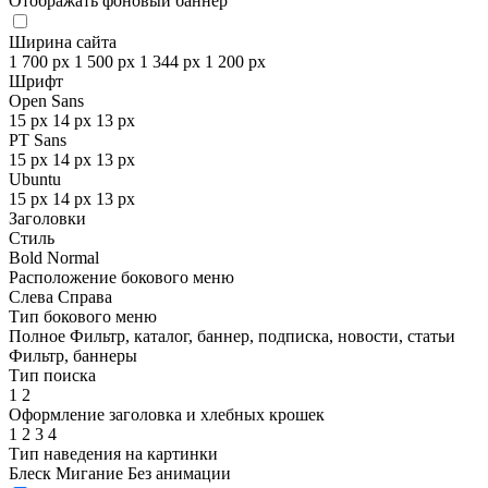
Отображать фоновый баннер
Ширина сайта
1 700 px
1 500 px
1 344 px
1 200 px
Шрифт
Open Sans
15 px
14 px
13 px
PT Sans
15 px
14 px
13 px
Ubuntu
15 px
14 px
13 px
Заголовки
Стиль
Bold
Normal
Расположение бокового меню
Слева
Справа
Тип бокового меню
Полное
Фильтр, каталог, баннер, подписка, новости, статьи
Фильтр, баннеры
Тип поиска
1
2
Оформление заголовка и хлебных крошек
1
2
3
4
Тип наведения на картинки
Блеск
Мигание
Без анимации