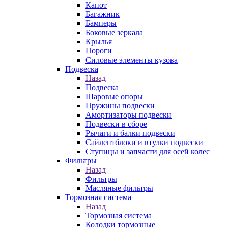
Капот
Багажник
Бамперы
Боковые зеркала
Крылья
Пороги
Силовые элементы кузова
Подвеска
Назад
Подвеска
Шаровые опоры
Пружины подвески
Амортизаторы подвески
Подвески в сборе
Рычаги и балки подвески
Сайлентблоки и втулки подвески
Ступицы и запчасти для осей колес
Фильтры
Назад
Фильтры
Масляные фильтры
Тормозная система
Назад
Тормозная система
Колодки тормозные