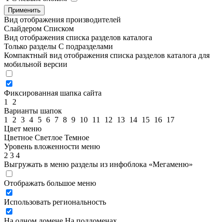
Применить
Вид отображения производителей
Слайдером
Списком
Вид отображения списка разделов каталога
Только разделы
С подразделами
Компактный вид отображения списка разделов каталога для
мобильной версии
Фиксированная шапка сайта
1
2
Варианты шапок
1
2
3
4
5
6
7
8
9
10
11
12
13
14
15
16
17
Цвет меню
Цветное
Светлое
Темное
Уровень вложенности меню
2
3
4
Выгружать в меню разделы из инфоблока «Мегаменю»
Отображать большое меню
Использовать региональность
На одном домене
На поддоменах