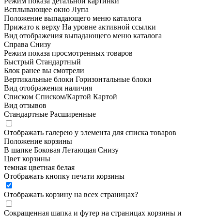
Режим показа детальной картинки
Всплывающее окно
Лупа
Положение выпадающего меню каталога
Прижато к верху
На уровне активной ссылки
Вид отображения выпадающего меню каталога
Справа
Снизу
Режим показа просмотренных товаров
Быстрый
Стандартный
Блок ранее вы смотрели
Вертикальные блоки
Горизонтальные блоки
Вид отображения наличия
Списком
Списком/Картой
Картой
Вид отзывов
Стандартные
Расширенные
Отображать галерею у элемента для списка товаров
Положение корзины
В шапке
Боковая
Летающая
Снизу
Цвет корзины
темная
цветная
белая
Отображать кнопку печати корзины
Отображать корзину на всех страницах
?
Сокращенная шапка и футер на страницах корзины и