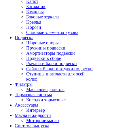
Капот
Багажник
Бамперы
Боковые зеркала
Крылья
Пороги
Силовые элементы кузова
Подвеска
Шаровые опоры
Пружины подвески
Амортизаторы подвески
Подвески в сборе
Рычаги и балки подвески
Сайлентблоки и втулки подвески
Ступицы и запчасти для осей
колес
Фильтры
Масляные фильтры
Тормозная система
Колодки тормозные
Аксессуары
Интерьер
Масла и жидкости
Моторное масло
Система выпуска