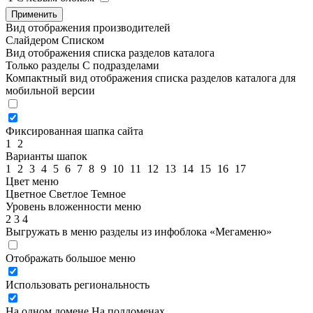
Применить
Вид отображения производителей
Слайдером
Списком
Вид отображения списка разделов каталога
Только разделы
С подразделами
Компактный вид отображения списка разделов каталога для
мобильной версии
Фиксированная шапка сайта
1
2
Варианты шапок
1
2
3
4
5
6
7
8
9
10
11
12
13
14
15
16
17
Цвет меню
Цветное
Светлое
Темное
Уровень вложенности меню
2
3
4
Выгружать в меню разделы из инфоблока «Мегаменю»
Отображать большое меню
Использовать региональность
На одном домене
На поддоменах