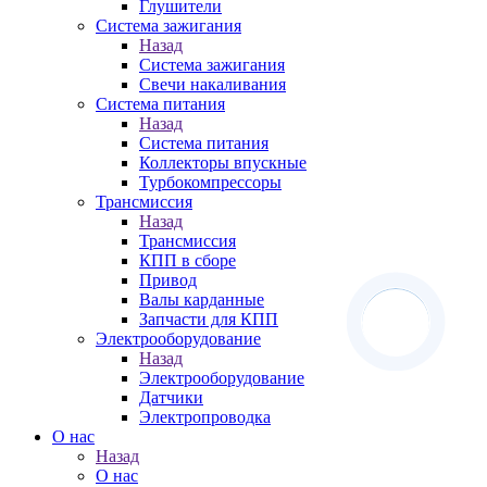
Глушители
Система зажигания
Назад
Система зажигания
Свечи накаливания
Система питания
Назад
Система питания
Коллекторы впускные
Турбокомпрессоры
Трансмиссия
Назад
Трансмиссия
КПП в сборе
Привод
Валы карданные
Запчасти для КПП
Электрооборудование
Назад
Электрооборудование
Датчики
Электропроводка
О нас
Назад
О нас