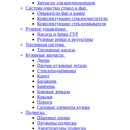
Запчасти для кондиционеров
Система очистки стекол и фар
Омыватели фар и камер
Комплектующие стеклоочистители
Комплектующие стеклоомывателя
Рулевое управление
Насосы и бачки ГУР
Рулевые рейки и редукторы
Топливная система
Топливные насосы
Кузовные запчасти
Двери
Прочие кузовные детали
Стеклоподъёмники
Капот
Багажник
Бамперы
Боковые зеркала
Крылья
Пороги
Силовые элементы кузова
Подвеска
Шаровые опоры
Пружины подвески
Амортизаторы подвески