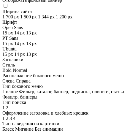
Отображать фоновый баннер
Ширина сайта
1 700 px
1 500 px
1 344 px
1 200 px
Шрифт
Open Sans
15 px
14 px
13 px
PT Sans
15 px
14 px
13 px
Ubuntu
15 px
14 px
13 px
Заголовки
Стиль
Bold
Normal
Расположение бокового меню
Слева
Справа
Тип бокового меню
Полное
Фильтр, каталог, баннер, подписка, новости, статьи
Фильтр, баннеры
Тип поиска
1
2
Оформление заголовка и хлебных крошек
1
2
3
4
Тип наведения на картинки
Блеск
Мигание
Без анимации