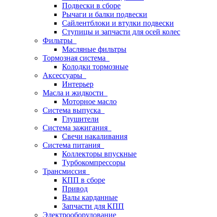
Подвески в сборе
Рычаги и балки подвески
Сайлентблоки и втулки подвески
Ступицы и запчасти для осей колес
Фильтры
Масляные фильтры
Тормозная система
Колодки тормозные
Аксессуары
Интерьер
Масла и жидкости
Моторное масло
Система выпуска
Глушители
Система зажигания
Свечи накаливания
Система питания
Коллекторы впускные
Турбокомпрессоры
Трансмиссия
КПП в сборе
Привод
Валы карданные
Запчасти для КПП
Электрооборудование