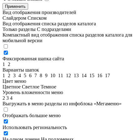
Применить
Вид отображения производителей
Слайдером
Списком
Вид отображения списка разделов каталога
Только разделы
С подразделами
Компактный вид отображения списка разделов каталога для
мобильной версии
Фиксированная шапка сайта
1
2
Варианты шапок
1
2
3
4
5
6
7
8
9
10
11
12
13
14
15
16
17
Цвет меню
Цветное
Светлое
Темное
Уровень вложенности меню
2
3
4
Выгружать в меню разделы из инфоблока «Мегаменю»
Отображать большое меню
Использовать региональность
На одном домене
На поддоменах