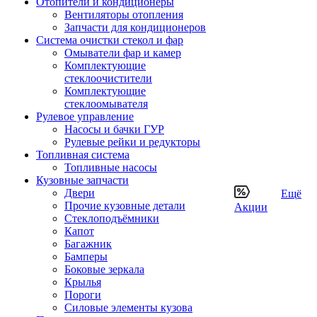
Отопители и кондиционеры
Вентиляторы отопления
Запчасти для кондиционеров
Система очистки стекол и фар
Омыватели фар и камер
Комплектующие
стеклоочистители
Комплектующие
стеклоомывателя
Рулевое управление
Насосы и бачки ГУР
Рулевые рейки и редукторы
Топливная система
Топливные насосы
Кузовные запчасти
Двери
Ещё
Прочие кузовные детали
Акции
Стеклоподъёмники
Капот
Багажник
Бамперы
Боковые зеркала
Крылья
Пороги
Силовые элементы кузова