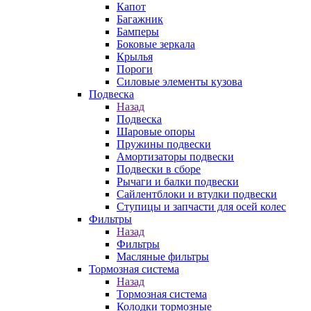
Капот
Багажник
Бамперы
Боковые зеркала
Крылья
Пороги
Силовые элементы кузова
Подвеска
Назад
Подвеска
Шаровые опоры
Пружины подвески
Амортизаторы подвески
Подвески в сборе
Рычаги и балки подвески
Сайлентблоки и втулки подвески
Ступицы и запчасти для осей колес
Фильтры
Назад
Фильтры
Масляные фильтры
Тормозная система
Назад
Тормозная система
Колодки тормозные