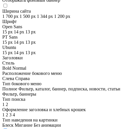
Отображать фоновый баннер
Ширина сайта
1 700 px
1 500 px
1 344 px
1 200 px
Шрифт
Open Sans
15 px
14 px
13 px
PT Sans
15 px
14 px
13 px
Ubuntu
15 px
14 px
13 px
Заголовки
Стиль
Bold
Normal
Расположение бокового меню
Слева
Справа
Тип бокового меню
Полное
Фильтр, каталог, баннер, подписка, новости, статьи
Фильтр, баннеры
Тип поиска
1
2
Оформление заголовка и хлебных крошек
1
2
3
4
Тип наведения на картинки
Блеск
Мигание
Без анимации