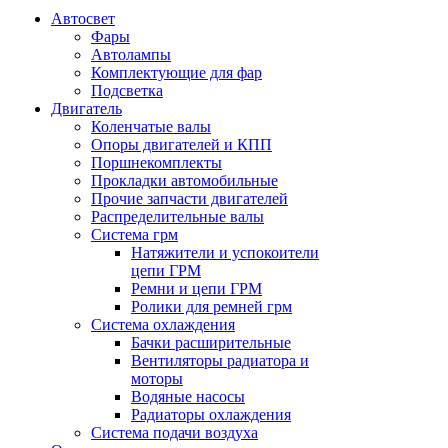
Автосвет
Фары
Автолампы
Комплектующие для фар
Подсветка
Двигатель
Коленчатые валы
Опоры двигателей и КПП
Поршнекомплекты
Прокладки автомобильные
Прочие запчасти двигателей
Распределительные валы
Система грм
Натяжители и успокоители
цепи ГРМ
Ремни и цепи ГРМ
Ролики для ремней грм
Система охлаждения
Бачки расширительные
Вентиляторы радиатора и
моторы
Водяные насосы
Радиаторы охлаждения
Система подачи воздуха