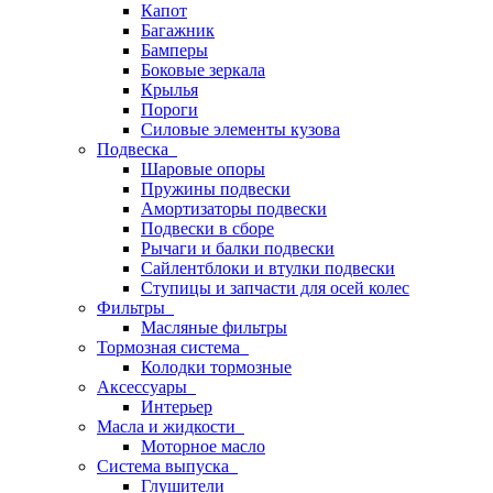
Капот
Багажник
Бамперы
Боковые зеркала
Крылья
Пороги
Силовые элементы кузова
Подвеска
Шаровые опоры
Пружины подвески
Амортизаторы подвески
Подвески в сборе
Рычаги и балки подвески
Сайлентблоки и втулки подвески
Ступицы и запчасти для осей колес
Фильтры
Масляные фильтры
Тормозная система
Колодки тормозные
Аксессуары
Интерьер
Масла и жидкости
Моторное масло
Система выпуска
Глушители