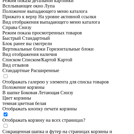
Режим показа детальной картинки
Всплывающее окно
Лупа
Положение выпадающего меню каталога
Прижато к верху
На уровне активной ссылки
Вид отображения выпадающего меню каталога
Справа
Снизу
Режим показа просмотренных товаров
Быстрый
Стандартный
Блок ранее вы смотрели
Вертикальные блоки
Горизонтальные блоки
Вид отображения наличия
Списком
Списком/Картой
Картой
Вид отзывов
Стандартные
Расширенные
Отображать галерею у элемента для списка товаров
Положение корзины
В шапке
Боковая
Летающая
Снизу
Цвет корзины
темная
цветная
белая
Отображать кнопку печати корзины
Отображать корзину на всех страницах
?
Сокращенная шапка и футер на страницах корзины и