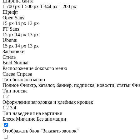
Ширина сайта
1 700 px
1 500 px
1 344 px
1 200 px
Шрифт
Open Sans
15 px
14 px
13 px
PT Sans
15 px
14 px
13 px
Ubuntu
15 px
14 px
13 px
Заголовки
Стиль
Bold
Normal
Расположение бокового меню
Слева
Справа
Тип бокового меню
Полное
Фильтр, каталог, баннер, подписка, новости, статьи
Фил
Тип поиска
1
2
Оформление заголовка и хлебных крошек
1
2
3
4
Тип наведения на картинки
Блеск
Мигание
Без анимации
Отображать блок "Заказать звонок"