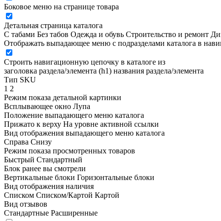
Боковое меню на странице товара
Детальная страница каталога
С табами
Без табов
Одежда и обувь
Строительство и ремонт
Ди
Отображать выпадающее меню с подразделами каталога в нав
Строить навигационную цепочку в каталоге из
заголовка раздела/элемента (h1)
названия раздела/элемента
Тип SKU
1
2
Режим показа детальной картинки
Всплывающее окно
Лупа
Положение выпадающего меню каталога
Прижато к верху
На уровне активной ссылки
Вид отображения выпадающего меню каталога
Справа
Снизу
Режим показа просмотренных товаров
Быстрый
Стандартный
Блок ранее вы смотрели
Вертикальные блоки
Горизонтальные блоки
Вид отображения наличия
Списком
Списком/Картой
Картой
Вид отзывов
Стандартные
Расширенные