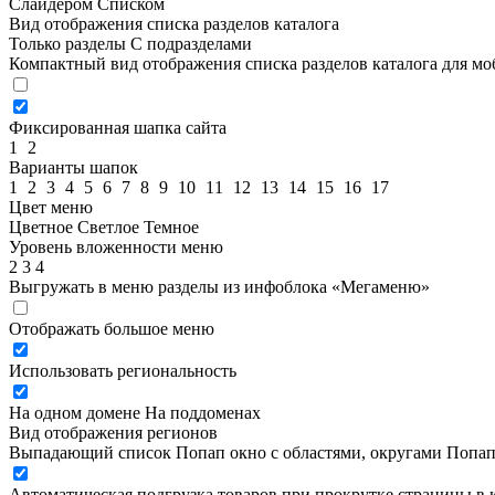
Слайдером
Списком
Вид отображения списка разделов каталога
Только разделы
С подразделами
Компактный вид отображения списка разделов каталога для м
Фиксированная шапка сайта
1
2
Варианты шапок
1
2
3
4
5
6
7
8
9
10
11
12
13
14
15
16
17
Цвет меню
Цветное
Светлое
Темное
Уровень вложенности меню
2
3
4
Выгружать в меню разделы из инфоблока «Мегаменю»
Отображать большое меню
Использовать региональность
На одном домене
На поддоменах
Вид отображения регионов
Выпадающий список
Попап окно c областями, округами
Попап
Автоматическая подгрузка товаров при прокрутке страницы в 