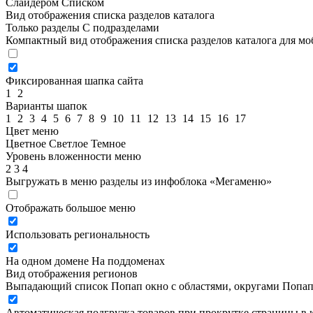
Слайдером
Списком
Вид отображения списка разделов каталога
Только разделы
С подразделами
Компактный вид отображения списка разделов каталога для м
Фиксированная шапка сайта
1
2
Варианты шапок
1
2
3
4
5
6
7
8
9
10
11
12
13
14
15
16
17
Цвет меню
Цветное
Светлое
Темное
Уровень вложенности меню
2
3
4
Выгружать в меню разделы из инфоблока «Мегаменю»
Отображать большое меню
Использовать региональность
На одном домене
На поддоменах
Вид отображения регионов
Выпадающий список
Попап окно c областями, округами
Попап
Автоматическая подгрузка товаров при прокрутке страницы в 