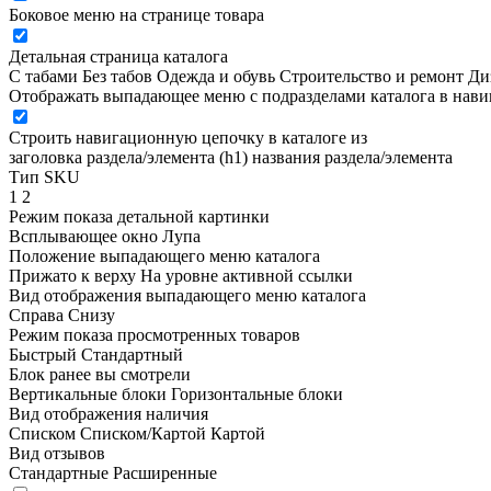
Боковое меню на странице товара
Детальная страница каталога
С табами
Без табов
Одежда и обувь
Строительство и ремонт
Ди
Отображать выпадающее меню с подразделами каталога в нав
Строить навигационную цепочку в каталоге из
заголовка раздела/элемента (h1)
названия раздела/элемента
Тип SKU
1
2
Режим показа детальной картинки
Всплывающее окно
Лупа
Положение выпадающего меню каталога
Прижато к верху
На уровне активной ссылки
Вид отображения выпадающего меню каталога
Справа
Снизу
Режим показа просмотренных товаров
Быстрый
Стандартный
Блок ранее вы смотрели
Вертикальные блоки
Горизонтальные блоки
Вид отображения наличия
Списком
Списком/Картой
Картой
Вид отзывов
Стандартные
Расширенные