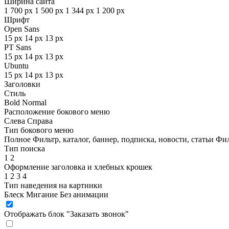
Ширина сайта
1 700 px
1 500 px
1 344 px
1 200 px
Шрифт
Open Sans
15 px
14 px
13 px
PT Sans
15 px
14 px
13 px
Ubuntu
15 px
14 px
13 px
Заголовки
Стиль
Bold
Normal
Расположение бокового меню
Слева
Справа
Тип бокового меню
Полное
Фильтр, каталог, баннер, подписка, новости, статьи
Фил
Тип поиска
1
2
Оформление заголовка и хлебных крошек
1
2
3
4
Тип наведения на картинки
Блеск
Мигание
Без анимации
Отображать блок "Заказать звонок"