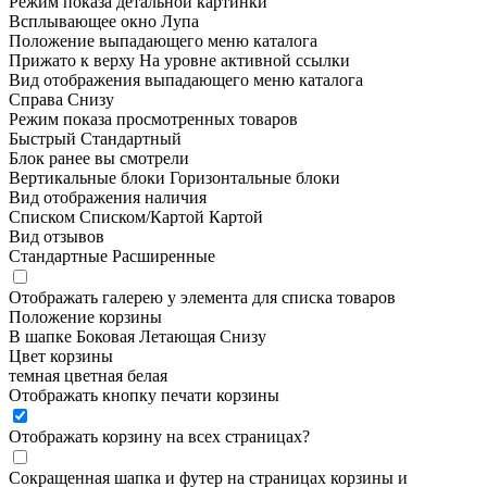
Режим показа детальной картинки
Всплывающее окно
Лупа
Положение выпадающего меню каталога
Прижато к верху
На уровне активной ссылки
Вид отображения выпадающего меню каталога
Справа
Снизу
Режим показа просмотренных товаров
Быстрый
Стандартный
Блок ранее вы смотрели
Вертикальные блоки
Горизонтальные блоки
Вид отображения наличия
Списком
Списком/Картой
Картой
Вид отзывов
Стандартные
Расширенные
Отображать галерею у элемента для списка товаров
Положение корзины
В шапке
Боковая
Летающая
Снизу
Цвет корзины
темная
цветная
белая
Отображать кнопку печати корзины
Отображать корзину на всех страницах
?
Сокращенная шапка и футер на страницах корзины и