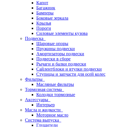
Капот
Багажник
Бамперы
Боковые зеркала
Крылья
Пороги
Силовые элементы кузова
Подвеска
Шаровые опоры
Пружины подвески
Амортизаторы подвески
Подвески в сборе
Рычаги и балки подвески
Сайлентблоки и втулки подвески
Ступицы и запчасти для осей колес
Фильтры
Масляные фильтры
Тормозная система
Колодки тормозные
Аксессуары
Интерьер
Масла и жидкости
Моторное масло
Система выпуска
Глушители