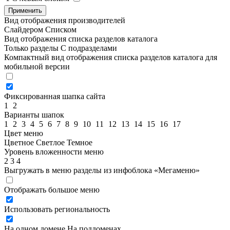
Применить
Вид отображения производителей
Слайдером
Списком
Вид отображения списка разделов каталога
Только разделы
С подразделами
Компактный вид отображения списка разделов каталога для
мобильной версии
Фиксированная шапка сайта
1
2
Варианты шапок
1
2
3
4
5
6
7
8
9
10
11
12
13
14
15
16
17
Цвет меню
Цветное
Светлое
Темное
Уровень вложенности меню
2
3
4
Выгружать в меню разделы из инфоблока «Мегаменю»
Отображать большое меню
Использовать региональность
На одном домене
На поддоменах