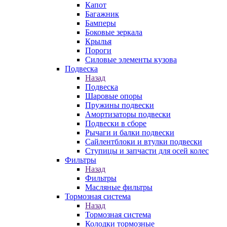
Капот
Багажник
Бамперы
Боковые зеркала
Крылья
Пороги
Силовые элементы кузова
Подвеска
Назад
Подвеска
Шаровые опоры
Пружины подвески
Амортизаторы подвески
Подвески в сборе
Рычаги и балки подвески
Сайлентблоки и втулки подвески
Ступицы и запчасти для осей колес
Фильтры
Назад
Фильтры
Масляные фильтры
Тормозная система
Назад
Тормозная система
Колодки тормозные