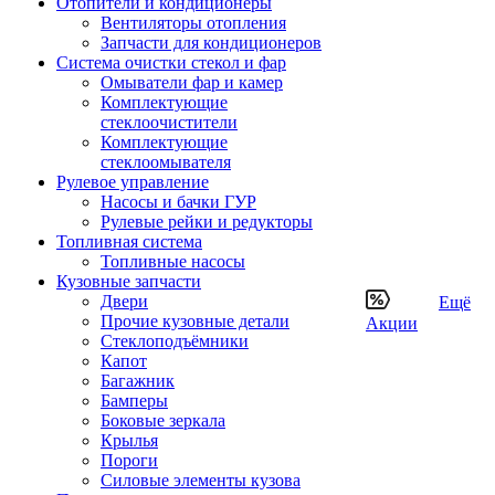
Отопители и кондиционеры
Вентиляторы отопления
Запчасти для кондиционеров
Система очистки стекол и фар
Омыватели фар и камер
Комплектующие
стеклоочистители
Комплектующие
стеклоомывателя
Рулевое управление
Насосы и бачки ГУР
Рулевые рейки и редукторы
Топливная система
Топливные насосы
Кузовные запчасти
Двери
Ещё
Прочие кузовные детали
Акции
Стеклоподъёмники
Капот
Багажник
Бамперы
Боковые зеркала
Крылья
Пороги
Силовые элементы кузова