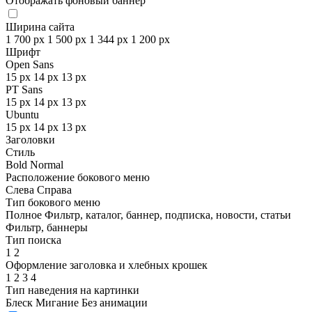
Отображать фоновый баннер
Ширина сайта
1 700 px
1 500 px
1 344 px
1 200 px
Шрифт
Open Sans
15 px
14 px
13 px
PT Sans
15 px
14 px
13 px
Ubuntu
15 px
14 px
13 px
Заголовки
Стиль
Bold
Normal
Расположение бокового меню
Слева
Справа
Тип бокового меню
Полное
Фильтр, каталог, баннер, подписка, новости, статьи
Фильтр, баннеры
Тип поиска
1
2
Оформление заголовка и хлебных крошек
1
2
3
4
Тип наведения на картинки
Блеск
Мигание
Без анимации