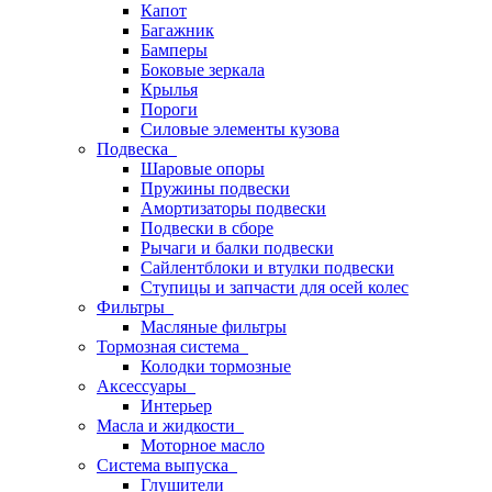
Капот
Багажник
Бамперы
Боковые зеркала
Крылья
Пороги
Силовые элементы кузова
Подвеска
Шаровые опоры
Пружины подвески
Амортизаторы подвески
Подвески в сборе
Рычаги и балки подвески
Сайлентблоки и втулки подвески
Ступицы и запчасти для осей колес
Фильтры
Масляные фильтры
Тормозная система
Колодки тормозные
Аксессуары
Интерьер
Масла и жидкости
Моторное масло
Система выпуска
Глушители