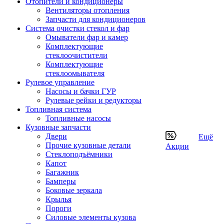
Отопители и кондиционеры
Вентиляторы отопления
Запчасти для кондиционеров
Система очистки стекол и фар
Омыватели фар и камер
Комплектующие
стеклоочистители
Комплектующие
стеклоомывателя
Рулевое управление
Насосы и бачки ГУР
Рулевые рейки и редукторы
Топливная система
Топливные насосы
Кузовные запчасти
Двери
Ещё
Прочие кузовные детали
Акции
Стеклоподъёмники
Капот
Багажник
Бамперы
Боковые зеркала
Крылья
Пороги
Силовые элементы кузова