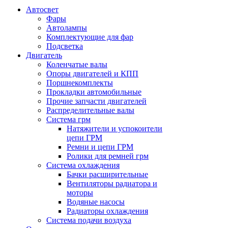
Автосвет
Фары
Автолампы
Комплектующие для фар
Подсветка
Двигатель
Коленчатые валы
Опоры двигателей и КПП
Поршнекомплекты
Прокладки автомобильные
Прочие запчасти двигателей
Распределительные валы
Система грм
Натяжители и успокоители
цепи ГРМ
Ремни и цепи ГРМ
Ролики для ремней грм
Система охлаждения
Бачки расширительные
Вентиляторы радиатора и
моторы
Водяные насосы
Радиаторы охлаждения
Система подачи воздуха