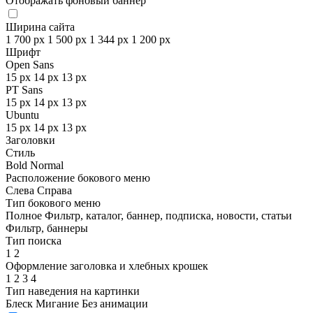
Отображать фоновый баннер
Ширина сайта
1 700 px
1 500 px
1 344 px
1 200 px
Шрифт
Open Sans
15 px
14 px
13 px
PT Sans
15 px
14 px
13 px
Ubuntu
15 px
14 px
13 px
Заголовки
Стиль
Bold
Normal
Расположение бокового меню
Слева
Справа
Тип бокового меню
Полное
Фильтр, каталог, баннер, подписка, новости, статьи
Фильтр, баннеры
Тип поиска
1
2
Оформление заголовка и хлебных крошек
1
2
3
4
Тип наведения на картинки
Блеск
Мигание
Без анимации