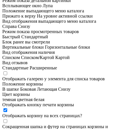
Режим показа детальной картинки
Всплывающее окно
Лупа
Положение выпадающего меню каталога
Прижато к верху
На уровне активной ссылки
Вид отображения выпадающего меню каталога
Справа
Снизу
Режим показа просмотренных товаров
Быстрый
Стандартный
Блок ранее вы смотрели
Вертикальные блоки
Горизонтальные блоки
Вид отображения наличия
Списком
Списком/Картой
Картой
Вид отзывов
Стандартные
Расширенные
Отображать галерею у элемента для списка товаров
Положение корзины
В шапке
Боковая
Летающая
Снизу
Цвет корзины
темная
цветная
белая
Отображать кнопку печати корзины
Отображать корзину на всех страницах
?
Сокращенная шапка и футер на страницах корзины и