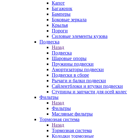
Капот
Багажник
Бамперы
Боковые зеркала
Крылья
Пороги
Силовые элементы кузова
Подвеска
Назад
Подвеска
Шаровые опоры
Пружины подвески
Амортизаторы подвески
Подвески в сборе
Рычаги и балки подвески
Сайлентблоки и втулки подвески
Ступицы и запчасти для осей колес
Фильтры
Назад
Фильтры
Масляные фильтры
Тормозная система
Назад
Тормозная система
Колодки тормозные