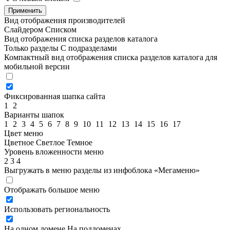
Применить
Вид отображения производителей
Слайдером
Списком
Вид отображения списка разделов каталога
Только разделы
С подразделами
Компактный вид отображения списка разделов каталога для
мобильной версии
Фиксированная шапка сайта
1
2
Варианты шапок
1
2
3
4
5
6
7
8
9
10
11
12
13
14
15
16
17
Цвет меню
Цветное
Светлое
Темное
Уровень вложенности меню
2
3
4
Выгружать в меню разделы из инфоблока «Мегаменю»
Отображать большое меню
Использовать региональность
На одном домене
На поддоменах