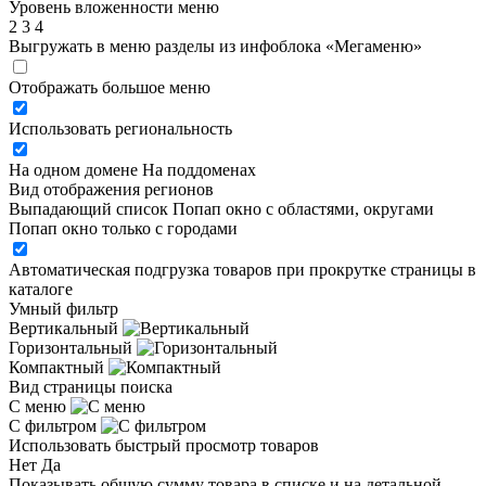
Уровень вложенности меню
2
3
4
Выгружать в меню разделы из инфоблока «Мегаменю»
Отображать большое меню
Использовать региональность
На одном домене
На поддоменах
Вид отображения регионов
Выпадающий список
Попап окно c областями, округами
Попап окно только с городами
Автоматическая подгрузка товаров при прокрутке страницы в
каталоге
Умный фильтр
Вертикальный
Горизонтальный
Компактный
Вид страницы поиска
С меню
С фильтром
Использовать быстрый просмотр товаров
Нет
Да
Показывать общую сумму товара в списке и на детальной