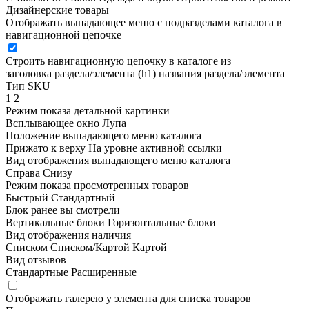
Дизайнерские товары
Отображать выпадающее меню с подразделами каталога в
навигационной цепочке
Строить навигационную цепочку в каталоге из
заголовка раздела/элемента (h1)
названия раздела/элемента
Тип SKU
1
2
Режим показа детальной картинки
Всплывающее окно
Лупа
Положение выпадающего меню каталога
Прижато к верху
На уровне активной ссылки
Вид отображения выпадающего меню каталога
Справа
Снизу
Режим показа просмотренных товаров
Быстрый
Стандартный
Блок ранее вы смотрели
Вертикальные блоки
Горизонтальные блоки
Вид отображения наличия
Списком
Списком/Картой
Картой
Вид отзывов
Стандартные
Расширенные
Отображать галерею у элемента для списка товаров