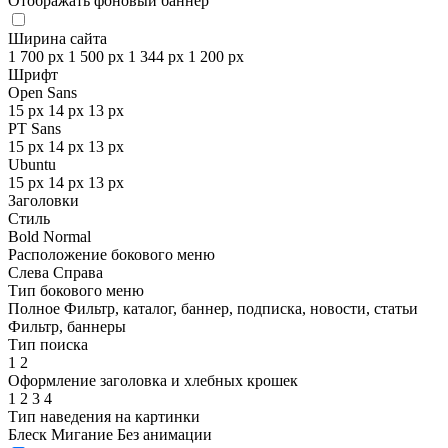
Отображать фоновый баннер
Ширина сайта
1 700 px
1 500 px
1 344 px
1 200 px
Шрифт
Open Sans
15 px
14 px
13 px
PT Sans
15 px
14 px
13 px
Ubuntu
15 px
14 px
13 px
Заголовки
Стиль
Bold
Normal
Расположение бокового меню
Слева
Справа
Тип бокового меню
Полное
Фильтр, каталог, баннер, подписка, новости, статьи
Фильтр, баннеры
Тип поиска
1
2
Оформление заголовка и хлебных крошек
1
2
3
4
Тип наведения на картинки
Блеск
Мигание
Без анимации