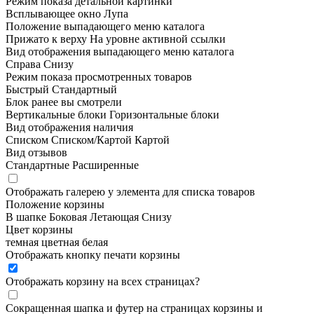
Режим показа детальной картинки
Всплывающее окно
Лупа
Положение выпадающего меню каталога
Прижато к верху
На уровне активной ссылки
Вид отображения выпадающего меню каталога
Справа
Снизу
Режим показа просмотренных товаров
Быстрый
Стандартный
Блок ранее вы смотрели
Вертикальные блоки
Горизонтальные блоки
Вид отображения наличия
Списком
Списком/Картой
Картой
Вид отзывов
Стандартные
Расширенные
Отображать галерею у элемента для списка товаров
Положение корзины
В шапке
Боковая
Летающая
Снизу
Цвет корзины
темная
цветная
белая
Отображать кнопку печати корзины
Отображать корзину на всех страницах
?
Сокращенная шапка и футер на страницах корзины и