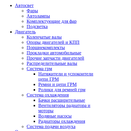
Автосвет
Фары
Автолампы
Комплектующие для фар
Подсветка
Двигатель
Коленчатые валы
Опоры двигателей и КПП
Поршнекомплекты
Прокладки автомобильные
Прочие запчасти двигателей
Распределительные валы
Система грм
Натяжители и успокоители
цепи ГРМ
Ремни и цепи ГРМ
Ролики для ремней грм
Система охлаждения
Бачки расширительные
Вентиляторы радиатора и
моторы
Водяные насосы
Радиаторы охлаждения
Система подачи воздуха