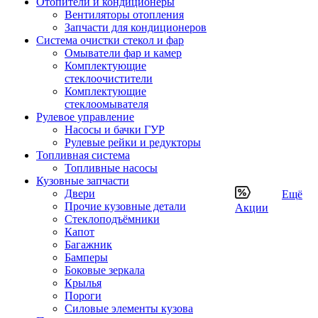
Отопители и кондиционеры
Вентиляторы отопления
Запчасти для кондиционеров
Система очистки стекол и фар
Омыватели фар и камер
Комплектующие
стеклоочистители
Комплектующие
стеклоомывателя
Рулевое управление
Насосы и бачки ГУР
Рулевые рейки и редукторы
Топливная система
Топливные насосы
Кузовные запчасти
Двери
Ещё
Прочие кузовные детали
Акции
Стеклоподъёмники
Капот
Багажник
Бамперы
Боковые зеркала
Крылья
Пороги
Силовые элементы кузова