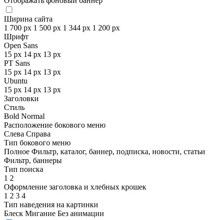
Отображать фоновый баннер
Ширина сайта
1 700 px
1 500 px
1 344 px
1 200 px
Шрифт
Open Sans
15 px
14 px
13 px
PT Sans
15 px
14 px
13 px
Ubuntu
15 px
14 px
13 px
Заголовки
Стиль
Bold
Normal
Расположение бокового меню
Слева
Справа
Тип бокового меню
Полное
Фильтр, каталог, баннер, подписка, новости, статьи
Фильтр, баннеры
Тип поиска
1
2
Оформление заголовка и хлебных крошек
1
2
3
4
Тип наведения на картинки
Блеск
Мигание
Без анимации