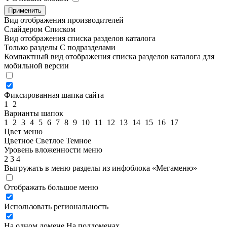
Применить
Вид отображения производителей
Слайдером
Списком
Вид отображения списка разделов каталога
Только разделы
С подразделами
Компактный вид отображения списка разделов каталога для
мобильной версии
Фиксированная шапка сайта
1
2
Варианты шапок
1
2
3
4
5
6
7
8
9
10
11
12
13
14
15
16
17
Цвет меню
Цветное
Светлое
Темное
Уровень вложенности меню
2
3
4
Выгружать в меню разделы из инфоблока «Мегаменю»
Отображать большое меню
Использовать региональность
На одном домене
На поддоменах