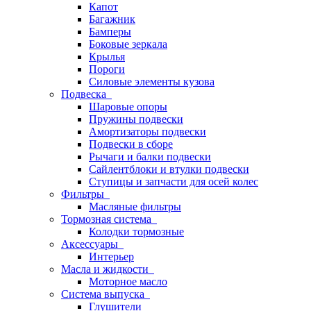
Капот
Багажник
Бамперы
Боковые зеркала
Крылья
Пороги
Силовые элементы кузова
Подвеска
Шаровые опоры
Пружины подвески
Амортизаторы подвески
Подвески в сборе
Рычаги и балки подвески
Сайлентблоки и втулки подвески
Ступицы и запчасти для осей колес
Фильтры
Масляные фильтры
Тормозная система
Колодки тормозные
Аксессуары
Интерьер
Масла и жидкости
Моторное масло
Система выпуска
Глушители