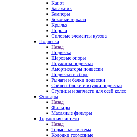
Капот
Багажник
Бамперы
Боковые зеркала
Крылья
Пороги
Силовые элементы кузова
Подвеска
Назад
Подвеска
Шаровые опоры
Пружины подвески
Амортизаторы подвески
Подвески в сборе
Рычаги и балки подвески
Сайлентблоки и втулки подвески
Ступицы и запчасти для осей колес
Фильтры
Назад
Фильтры
Масляные фильтры
Тормозная система
Назад
Тормозная система
Колодки тормозные