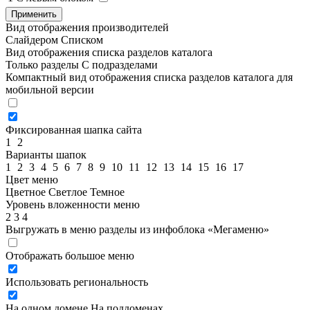
Применить
Вид отображения производителей
Слайдером
Списком
Вид отображения списка разделов каталога
Только разделы
С подразделами
Компактный вид отображения списка разделов каталога для
мобильной версии
Фиксированная шапка сайта
1
2
Варианты шапок
1
2
3
4
5
6
7
8
9
10
11
12
13
14
15
16
17
Цвет меню
Цветное
Светлое
Темное
Уровень вложенности меню
2
3
4
Выгружать в меню разделы из инфоблока «Мегаменю»
Отображать большое меню
Использовать региональность
На одном домене
На поддоменах