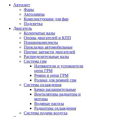
Автосвет
Фары
Автолампы
Комплектующие для фар
Подсветка
Двигатель
Коленчатые валы
Опоры двигателей и КПП
Поршнекомплекты
Прокладки автомобильные
Прочие запчасти двигателей
Распределительные валы
Система грм
Натяжители и успокоители
цепи ГРМ
Ремни и цепи ГРМ
Ролики для ремней грм
Система охлаждения
Бачки расширительные
Вентиляторы радиатора и
моторы
Водяные насосы
Радиаторы охлаждения
Система подачи воздуха