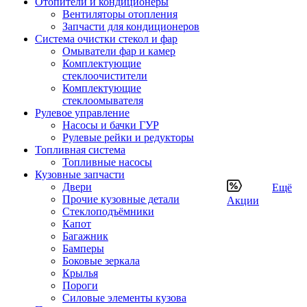
Отопители и кондиционеры
Вентиляторы отопления
Запчасти для кондиционеров
Система очистки стекол и фар
Омыватели фар и камер
Комплектующие
стеклоочистители
Комплектующие
стеклоомывателя
Рулевое управление
Насосы и бачки ГУР
Рулевые рейки и редукторы
Топливная система
Топливные насосы
Кузовные запчасти
Двери
Ещё
Прочие кузовные детали
Акции
Стеклоподъёмники
Капот
Багажник
Бамперы
Боковые зеркала
Крылья
Пороги
Силовые элементы кузова