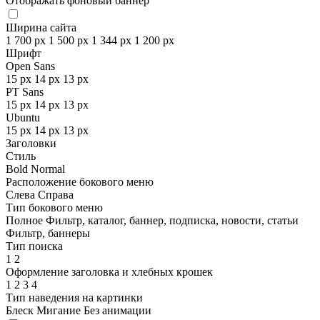
Отображать фоновый баннер
Ширина сайта
1 700 px
1 500 px
1 344 px
1 200 px
Шрифт
Open Sans
15 px
14 px
13 px
PT Sans
15 px
14 px
13 px
Ubuntu
15 px
14 px
13 px
Заголовки
Стиль
Bold
Normal
Расположение бокового меню
Слева
Справа
Тип бокового меню
Полное
Фильтр, каталог, баннер, подписка, новости, статьи
Фильтр, баннеры
Тип поиска
1
2
Оформление заголовка и хлебных крошек
1
2
3
4
Тип наведения на картинки
Блеск
Мигание
Без анимации