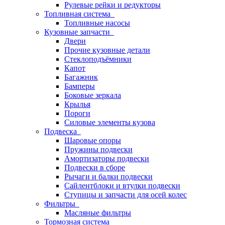
Рулевые рейки и редукторы
Топливная система
Топливные насосы
Кузовные запчасти
Двери
Прочие кузовные детали
Стеклоподъёмники
Капот
Багажник
Бамперы
Боковые зеркала
Крылья
Пороги
Силовые элементы кузова
Подвеска
Шаровые опоры
Пружины подвески
Амортизаторы подвески
Подвески в сборе
Рычаги и балки подвески
Сайлентблоки и втулки подвески
Ступицы и запчасти для осей колес
Фильтры
Масляные фильтры
Тормозная система