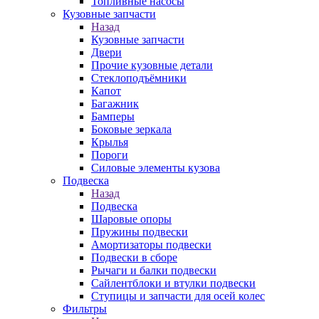
Топливные насосы
Кузовные запчасти
Назад
Кузовные запчасти
Двери
Прочие кузовные детали
Стеклоподъёмники
Капот
Багажник
Бамперы
Боковые зеркала
Крылья
Пороги
Силовые элементы кузова
Подвеска
Назад
Подвеска
Шаровые опоры
Пружины подвески
Амортизаторы подвески
Подвески в сборе
Рычаги и балки подвески
Сайлентблоки и втулки подвески
Ступицы и запчасти для осей колес
Фильтры