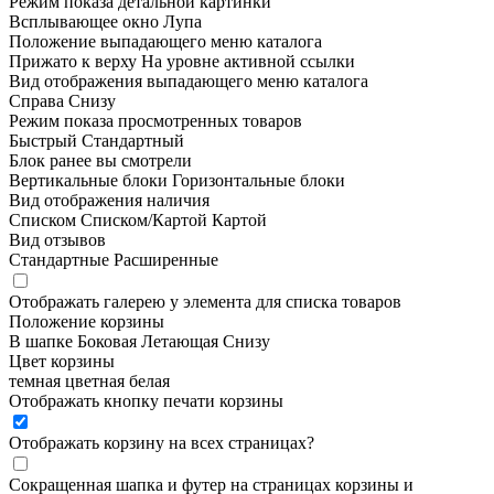
Режим показа детальной картинки
Всплывающее окно
Лупа
Положение выпадающего меню каталога
Прижато к верху
На уровне активной ссылки
Вид отображения выпадающего меню каталога
Справа
Снизу
Режим показа просмотренных товаров
Быстрый
Стандартный
Блок ранее вы смотрели
Вертикальные блоки
Горизонтальные блоки
Вид отображения наличия
Списком
Списком/Картой
Картой
Вид отзывов
Стандартные
Расширенные
Отображать галерею у элемента для списка товаров
Положение корзины
В шапке
Боковая
Летающая
Снизу
Цвет корзины
темная
цветная
белая
Отображать кнопку печати корзины
Отображать корзину на всех страницах
?
Сокращенная шапка и футер на страницах корзины и