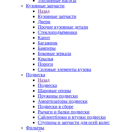
Топливные насосы
Кузовные запчасти
Назад
Кузовные запчасти
Двери
Прочие кузовные детали
Стеклоподъёмники
Капот
Багажник
Бамперы
Боковые зеркала
Крылья
Пороги
Силовые элементы кузова
Подвеска
Назад
Подвеска
Шаровые опоры
Пружины подвески
Амортизаторы подвески
Подвески в сборе
Рычаги и балки подвески
Сайлентблоки и втулки подвески
Ступицы и запчасти для осей колес
Фильтры