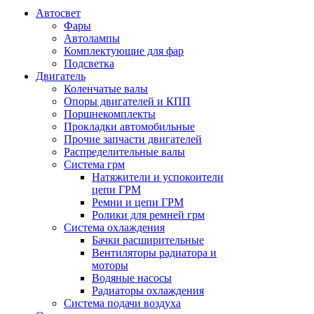
Автосвет
Фары
Автолампы
Комплектующие для фар
Подсветка
Двигатель
Коленчатые валы
Опоры двигателей и КПП
Поршнекомплекты
Прокладки автомобильные
Прочие запчасти двигателей
Распределительные валы
Система грм
Натяжители и успокоители
цепи ГРМ
Ремни и цепи ГРМ
Ролики для ремней грм
Система охлаждения
Бачки расширительные
Вентиляторы радиатора и
моторы
Водяные насосы
Радиаторы охлаждения
Система подачи воздуха