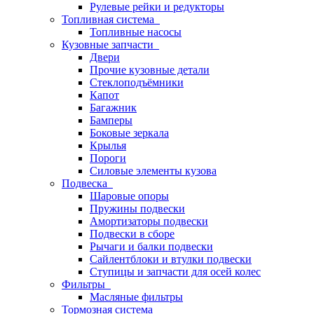
Рулевые рейки и редукторы
Топливная система
Топливные насосы
Кузовные запчасти
Двери
Прочие кузовные детали
Стеклоподъёмники
Капот
Багажник
Бамперы
Боковые зеркала
Крылья
Пороги
Силовые элементы кузова
Подвеска
Шаровые опоры
Пружины подвески
Амортизаторы подвески
Подвески в сборе
Рычаги и балки подвески
Сайлентблоки и втулки подвески
Ступицы и запчасти для осей колес
Фильтры
Масляные фильтры
Тормозная система