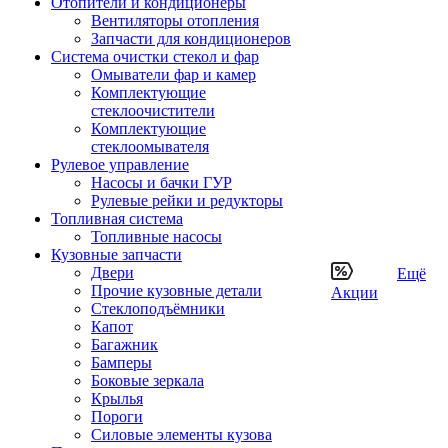
Отопители и кондиционеры
Вентиляторы отопления
Запчасти для кондиционеров
Система очистки стекол и фар
Омыватели фар и камер
Комплектующие
стеклоочистители
Комплектующие
стеклоомывателя
Рулевое управление
Насосы и бачки ГУР
Рулевые рейки и редукторы
Топливная система
Топливные насосы
Кузовные запчасти
Двери
Ещё
Прочие кузовные детали
Акции
Стеклоподъёмники
Капот
Багажник
Бамперы
Боковые зеркала
Крылья
Пороги
Силовые элементы кузова