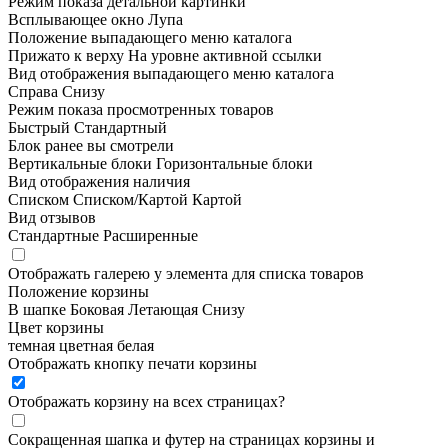
Режим показа детальной картинки
Всплывающее окно
Лупа
Положение выпадающего меню каталога
Прижато к верху
На уровне активной ссылки
Вид отображения выпадающего меню каталога
Справа
Снизу
Режим показа просмотренных товаров
Быстрый
Стандартный
Блок ранее вы смотрели
Вертикальные блоки
Горизонтальные блоки
Вид отображения наличия
Списком
Списком/Картой
Картой
Вид отзывов
Стандартные
Расширенные
Отображать галерею у элемента для списка товаров
Положение корзины
В шапке
Боковая
Летающая
Снизу
Цвет корзины
темная
цветная
белая
Отображать кнопку печати корзины
Отображать корзину на всех страницах
?
Сокращенная шапка и футер на страницах корзины и