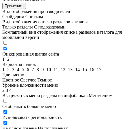
Применить
Вид отображения производителей
Слайдером
Списком
Вид отображения списка разделов каталога
Только разделы
С подразделами
Компактный вид отображения списка разделов каталога для
мобильной версии
Фиксированная шапка сайта
1
2
Варианты шапок
1
2
3
4
5
6
7
8
9
10
11
12
13
14
15
16
17
Цвет меню
Цветное
Светлое
Темное
Уровень вложенности меню
2
3
4
Выгружать в меню разделы из инфоблока «Мегаменю»
Отображать большое меню
Использовать региональность
На одном домене
На поддоменах