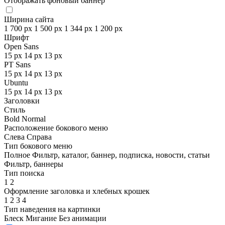
Отображать фоновый баннер
Ширина сайта
1 700 px
1 500 px
1 344 px
1 200 px
Шрифт
Open Sans
15 px
14 px
13 px
PT Sans
15 px
14 px
13 px
Ubuntu
15 px
14 px
13 px
Заголовки
Стиль
Bold
Normal
Расположение бокового меню
Слева
Справа
Тип бокового меню
Полное
Фильтр, каталог, баннер, подписка, новости, статьи
Фильтр, баннеры
Тип поиска
1
2
Оформление заголовка и хлебных крошек
1
2
3
4
Тип наведения на картинки
Блеск
Мигание
Без анимации