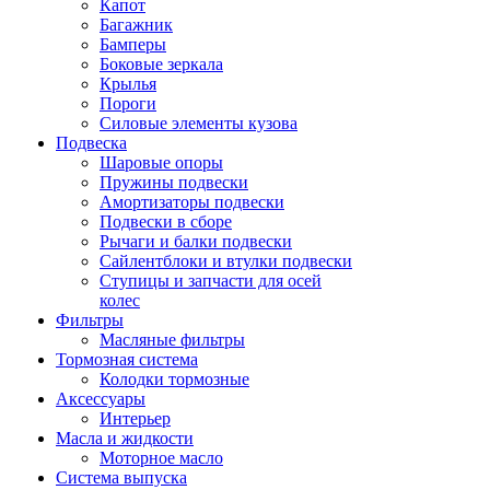
Капот
Багажник
Бамперы
Боковые зеркала
Крылья
Пороги
Силовые элементы кузова
Подвеска
Шаровые опоры
Пружины подвески
Амортизаторы подвески
Подвески в сборе
Рычаги и балки подвески
Сайлентблоки и втулки подвески
Ступицы и запчасти для осей
колес
Фильтры
Масляные фильтры
Тормозная система
Колодки тормозные
Аксессуары
Интерьер
Масла и жидкости
Моторное масло
Система выпуска