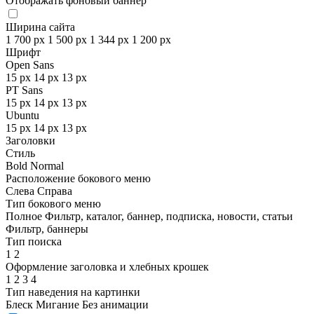
Отображать фоновый баннер
Ширина сайта
1 700 px
1 500 px
1 344 px
1 200 px
Шрифт
Open Sans
15 px
14 px
13 px
PT Sans
15 px
14 px
13 px
Ubuntu
15 px
14 px
13 px
Заголовки
Стиль
Bold
Normal
Расположение бокового меню
Слева
Справа
Тип бокового меню
Полное
Фильтр, каталог, баннер, подписка, новости, статьи
Фильтр, баннеры
Тип поиска
1
2
Оформление заголовка и хлебных крошек
1
2
3
4
Тип наведения на картинки
Блеск
Мигание
Без анимации