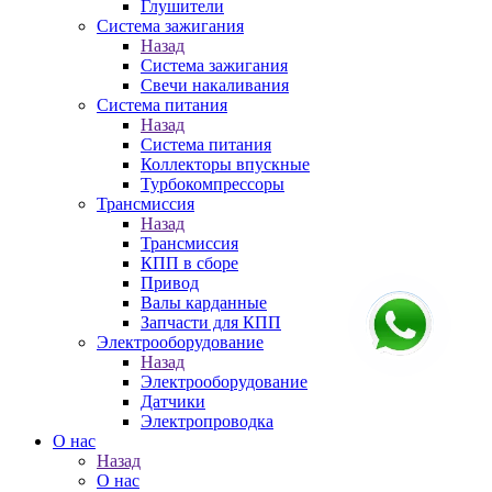
Глушители
Система зажигания
Назад
Система зажигания
Свечи накаливания
Система питания
Назад
Система питания
Коллекторы впускные
Турбокомпрессоры
Трансмиссия
Назад
Трансмиссия
КПП в сборе
Привод
Валы карданные
Запчасти для КПП
Электрооборудование
Назад
Электрооборудование
Датчики
Электропроводка
О нас
Назад
О нас