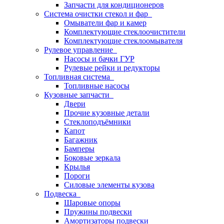
Запчасти для кондиционеров
Система очистки стекол и фар
Омыватели фар и камер
Комплектующие стеклоочистители
Комплектующие стеклоомывателя
Рулевое управление
Насосы и бачки ГУР
Рулевые рейки и редукторы
Топливная система
Топливные насосы
Кузовные запчасти
Двери
Прочие кузовные детали
Стеклоподъёмники
Капот
Багажник
Бамперы
Боковые зеркала
Крылья
Пороги
Силовые элементы кузова
Подвеска
Шаровые опоры
Пружины подвески
Амортизаторы подвески