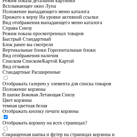
Режим показа детальной картинки
Всплывающее окно
Лупа
Положение выпадающего меню каталога
Прижато к верху
На уровне активной ссылки
Вид отображения выпадающего меню каталога
Справа
Снизу
Режим показа просмотренных товаров
Быстрый
Стандартный
Блок ранее вы смотрели
Вертикальные блоки
Горизонтальные блоки
Вид отображения наличия
Списком
Списком/Картой
Картой
Вид отзывов
Стандартные
Расширенные
Отображать галерею у элемента для списка товаров
Положение корзины
В шапке
Боковая
Летающая
Снизу
Цвет корзины
темная
цветная
белая
Отображать кнопку печати корзины
Отображать корзину на всех страницах
?
Сокращенная шапка и футер на страницах корзины и