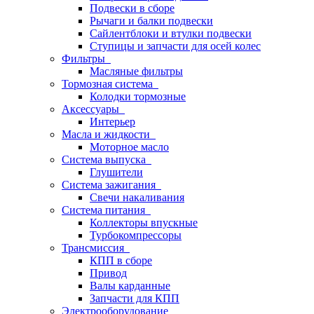
Подвески в сборе
Рычаги и балки подвески
Сайлентблоки и втулки подвески
Ступицы и запчасти для осей колес
Фильтры
Масляные фильтры
Тормозная система
Колодки тормозные
Аксессуары
Интерьер
Масла и жидкости
Моторное масло
Система выпуска
Глушители
Система зажигания
Свечи накаливания
Система питания
Коллекторы впускные
Турбокомпрессоры
Трансмиссия
КПП в сборе
Привод
Валы карданные
Запчасти для КПП
Электрооборудование