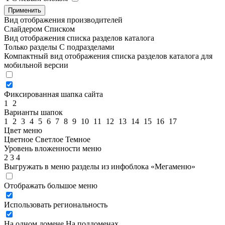
Применить
Вид отображения производителей
Слайдером
Списком
Вид отображения списка разделов каталога
Только разделы
С подразделами
Компактный вид отображения списка разделов каталога для
мобильной версии
Фиксированная шапка сайта
1
2
Варианты шапок
1
2
3
4
5
6
7
8
9
10
11
12
13
14
15
16
17
Цвет меню
Цветное
Светлое
Темное
Уровень вложенности меню
2
3
4
Выгружать в меню разделы из инфоблока «Мегаменю»
Отображать большое меню
Использовать региональность
На одном домене
На поддоменах