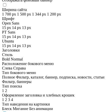
Отображать фоновый баннер
Ширина сайта
1 700 px
1 500 px
1 344 px
1 200 px
Шрифт
Open Sans
15 px
14 px
13 px
PT Sans
15 px
14 px
13 px
Ubuntu
15 px
14 px
13 px
Заголовки
Стиль
Bold
Normal
Расположение бокового меню
Слева
Справа
Тип бокового меню
Полное
Фильтр, каталог, баннер, подписка, новости, статьи
Фильтр, баннеры
Тип поиска
1
2
Оформление заголовка и хлебных крошек
1
2
3
4
Тип наведения на картинки
Блеск
Мигание
Без анимации