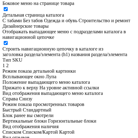
Боковое меню на странице товара
Детальная страница каталога
С табами
Без табов
Одежда и обувь
Строительство и ремонт
Дизайнерские товары
Отображать выпадающее меню с подразделами каталога в
навигационной цепочке
Строить навигационную цепочку в каталоге из
заголовка раздела/элемента (h1)
названия раздела/элемента
Тип SKU
1
2
Режим показа детальной картинки
Всплывающее окно
Лупа
Положение выпадающего меню каталога
Прижато к верху
На уровне активной ссылки
Вид отображения выпадающего меню каталога
Справа
Снизу
Режим показа просмотренных товаров
Быстрый
Стандартный
Блок ранее вы смотрели
Вертикальные блоки
Горизонтальные блоки
Вид отображения наличия
Списком
Списком/Картой
Картой
Вид отзывов