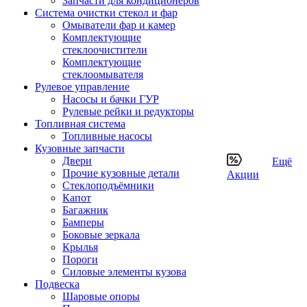
Запчасти для кондиционеров
Система очистки стекол и фар
Омыватели фар и камер
Комплектующие
стеклоочистители
Комплектующие
стеклоомывателя
Рулевое управление
Насосы и бачки ГУР
Рулевые рейки и редукторы
Топливная система
Топливные насосы
Кузовные запчасти
Двери
Ещё
Прочие кузовные детали
Акции
Стеклоподъёмники
Капот
Багажник
Бамперы
Боковые зеркала
Крылья
Пороги
Силовые элементы кузова
Подвеска
Шаровые опоры