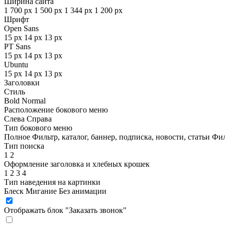
Ширина сайта
1 700 px
1 500 px
1 344 px
1 200 px
Шрифт
Open Sans
15 px
14 px
13 px
PT Sans
15 px
14 px
13 px
Ubuntu
15 px
14 px
13 px
Заголовки
Стиль
Bold
Normal
Расположение бокового меню
Слева
Справа
Тип бокового меню
Полное
Фильтр, каталог, баннер, подписка, новости, статьи
Фил
Тип поиска
1
2
Оформление заголовка и хлебных крошек
1
2
3
4
Тип наведения на картинки
Блеск
Мигание
Без анимации
Отображать блок "Заказать звонок"