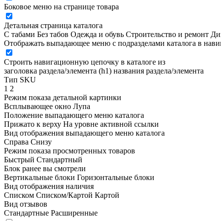
Боковое меню на странице товара
Детальная страница каталога
С табами
Без табов
Одежда и обувь
Строительство и ремонт
Ди
Отображать выпадающее меню с подразделами каталога в нав
Строить навигационную цепочку в каталоге из
заголовка раздела/элемента (h1)
названия раздела/элемента
Тип SKU
1
2
Режим показа детальной картинки
Всплывающее окно
Лупа
Положение выпадающего меню каталога
Прижато к верху
На уровне активной ссылки
Вид отображения выпадающего меню каталога
Справа
Снизу
Режим показа просмотренных товаров
Быстрый
Стандартный
Блок ранее вы смотрели
Вертикальные блоки
Горизонтальные блоки
Вид отображения наличия
Списком
Списком/Картой
Картой
Вид отзывов
Стандартные
Расширенные