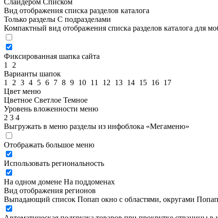
Слайдером
Списком
Вид отображения списка разделов каталога
Только разделы
С подразделами
Компактный вид отображения списка разделов каталога для м
Фиксированная шапка сайта
1
2
Варианты шапок
1
2
3
4
5
6
7
8
9
10
11
12
13
14
15
16
17
Цвет меню
Цветное
Светлое
Темное
Уровень вложенности меню
2
3
4
Выгружать в меню разделы из инфоблока «Мегаменю»
Отображать большое меню
Использовать региональность
На одном домене
На поддоменах
Вид отображения регионов
Выпадающий список
Попап окно c областями, округами
Попап
Автоматическая подгрузка товаров при прокрутке страницы в 