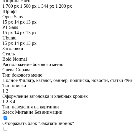
Ширина сайта
1 700 px
1 500 px
1 344 px
1 200 px
Шрифт
Open Sans
15 px
14 px
13 px
PT Sans
15 px
14 px
13 px
Ubuntu
15 px
14 px
13 px
Заголовки
Стиль
Bold
Normal
Расположение бокового меню
Слева
Справа
Тип бокового меню
Полное
Фильтр, каталог, баннер, подписка, новости, статьи
Фил
Тип поиска
1
2
Оформление заголовка и хлебных крошек
1
2
3
4
Тип наведения на картинки
Блеск
Мигание
Без анимации
Отображать блок "Заказать звонок"