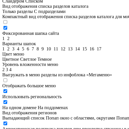
Слайдером
Списком
Вид отображения списка разделов каталога
Только разделы
С подразделами
Компактный вид отображения списка разделов каталога для м
Фиксированная шапка сайта
1
2
Варианты шапок
1
2
3
4
5
6
7
8
9
10
11
12
13
14
15
16
17
Цвет меню
Цветное
Светлое
Темное
Уровень вложенности меню
2
3
4
Выгружать в меню разделы из инфоблока «Мегаменю»
Отображать большое меню
Использовать региональность
На одном домене
На поддоменах
Вид отображения регионов
Выпадающий список
Попап окно c областями, округами
Попап
Автоматическая подгрузка товаров при прокрутке страницы в 