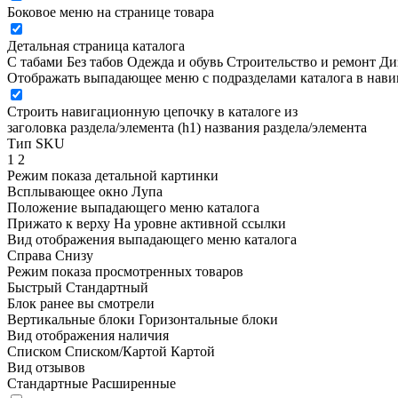
Боковое меню на странице товара
Детальная страница каталога
С табами
Без табов
Одежда и обувь
Строительство и ремонт
Ди
Отображать выпадающее меню с подразделами каталога в нав
Строить навигационную цепочку в каталоге из
заголовка раздела/элемента (h1)
названия раздела/элемента
Тип SKU
1
2
Режим показа детальной картинки
Всплывающее окно
Лупа
Положение выпадающего меню каталога
Прижато к верху
На уровне активной ссылки
Вид отображения выпадающего меню каталога
Справа
Снизу
Режим показа просмотренных товаров
Быстрый
Стандартный
Блок ранее вы смотрели
Вертикальные блоки
Горизонтальные блоки
Вид отображения наличия
Списком
Списком/Картой
Картой
Вид отзывов
Стандартные
Расширенные