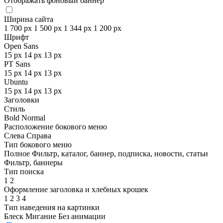
Отображать фоновый баннер
Ширина сайта
1 700 px
1 500 px
1 344 px
1 200 px
Шрифт
Open Sans
15 px
14 px
13 px
PT Sans
15 px
14 px
13 px
Ubuntu
15 px
14 px
13 px
Заголовки
Стиль
Bold
Normal
Расположение бокового меню
Слева
Справа
Тип бокового меню
Полное
Фильтр, каталог, баннер, подписка, новости, статьи
Фильтр, баннеры
Тип поиска
1
2
Оформление заголовка и хлебных крошек
1
2
3
4
Тип наведения на картинки
Блеск
Мигание
Без анимации