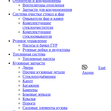
Отопители и кондиционеры
Вентиляторы отопления
Запчасти для кондиционеров
Система очистки стекол и фар
Омыватели фар и камер
Комплектующие
стеклоочистители
Комплектующие
стеклоомывателя
Рулевое управление
Насосы и бачки ГУР
Рулевые рейки и редукторы
Топливная система
Топливные насосы
Кузовные запчасти
Двери
Ещё
Прочие кузовные детали
Акции
Стеклоподъёмники
Капот
Багажник
Бамперы
Боковые зеркала
Крылья
Пороги
Силовые элементы кузова