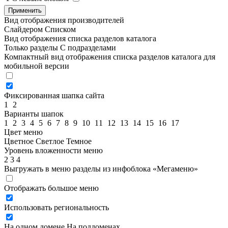
Применить
Вид отображения производителей
Слайдером
Списком
Вид отображения списка разделов каталога
Только разделы
С подразделами
Компактный вид отображения списка разделов каталога для
мобильной версии
Фиксированная шапка сайта
1
2
Варианты шапок
1
2
3
4
5
6
7
8
9
10
11
12
13
14
15
16
17
Цвет меню
Цветное
Светлое
Темное
Уровень вложенности меню
2
3
4
Выгружать в меню разделы из инфоблока «Мегаменю»
Отображать большое меню
Использовать региональность
На одном домене
На поддоменах