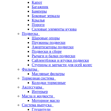
Капот
Багажник
Бамперы
Боковые зеркала
Крылья
Пороги
Силовые элементы кузова
Подвеска
Шаровые опоры
Пружины подвески
Амортизаторы подвески
Подвески в сборе
Рычаги и балки подвески
Сайлентблоки и втулки подвески
Ступицы и запчасти для осей колес
Фильтры
Масляные фильтры
Тормозная система
Колодки тормозные
Аксессуары
Интерьер
Масла и жидкости
Моторное масло
Система выпуска
Глушители