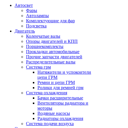
Автосвет
Фары
Автолампы
Комплектующие для фар
Подсветка
Двигатель
Коленчатые валы
Опоры двигателей и КПП
Поршнекомплекты
Прокладки автомобильные
Прочие запчасти двигателей
Распределительные валы
Система грм
Натяжители и успокоители
цепи ГРМ
Ремни и цепи ГРМ
Ролики для ремней грм
Система охлаждения
Бачки расширительные
Вентиляторы радиатора и
моторы
Водяные насосы
Радиаторы охлаждения
Система подачи воздуха