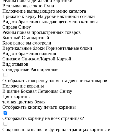
Режим показа детальной картинки
Всплывающее окно
Лупа
Положение выпадающего меню каталога
Прижато к верху
На уровне активной ссылки
Вид отображения выпадающего меню каталога
Справа
Снизу
Режим показа просмотренных товаров
Быстрый
Стандартный
Блок ранее вы смотрели
Вертикальные блоки
Горизонтальные блоки
Вид отображения наличия
Списком
Списком/Картой
Картой
Вид отзывов
Стандартные
Расширенные
Отображать галерею у элемента для списка товаров
Положение корзины
В шапке
Боковая
Летающая
Снизу
Цвет корзины
темная
цветная
белая
Отображать кнопку печати корзины
Отображать корзину на всех страницах
?
Сокращенная шапка и футер на страницах корзины и