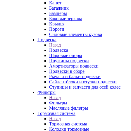
Капот
Багажник
Бамперы
Боковые зеркала
Крылья
Пороги
Силовые элементы кузова
Подвеска
Назад
Подвеска
Шаровые опоры
Пружины подвески
Амортизаторы подвески
Подвески в сборе
Рычаги и балки подвески
Сайлентблоки и втулки подвески
Ступицы и запчасти для осей колес
Фильтры
Назад
Фильтры
Масляные фильтры
Тормозная система
Назад
Тормозная система
Колодки тормозные