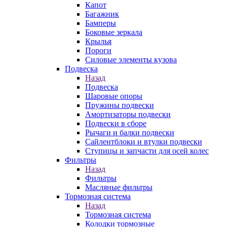
Капот
Багажник
Бамперы
Боковые зеркала
Крылья
Пороги
Силовые элементы кузова
Подвеска
Назад
Подвеска
Шаровые опоры
Пружины подвески
Амортизаторы подвески
Подвески в сборе
Рычаги и балки подвески
Сайлентблоки и втулки подвески
Ступицы и запчасти для осей колес
Фильтры
Назад
Фильтры
Масляные фильтры
Тормозная система
Назад
Тормозная система
Колодки тормозные