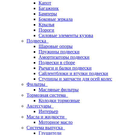
Капот
Багажник
Бамперы
Боковые зеркала
Крылья
Пороги
Силовые элементы кузова
Подвеска
Шаровые опоры
Пружины подвески
Амортизаторы подвески
Подвески в сборе
Рычаги и балки подвески
Сайлентблоки и втулки подвески
Ступицы и запчасти для осей колес
Фильтры
Масляные фильтры
Тормозная система
Колодки тормозные
Аксессуары
Интерьер
Масла и жидкости
Моторное масло
Система выпуска
Глушители