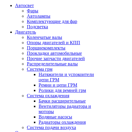
Автосвет
Фары
Автолампы
Комплектующие для фар
Подсветка
Двигатель
Коленчатые валы
Опоры двигателей и КПП
Поршнекомплекты
Прокладки автомобильные
Прочие запчасти двигателей
Распределительные валы
Система грм
Натяжители и успокоители
цепи ГРМ
Ремни и цепи ГРМ
Ролики для ремней грм
Система охлаждения
Бачки расширительные
Вентиляторы радиатора и
моторы
Водяные насосы
Радиаторы охлаждения
Система подачи воздуха