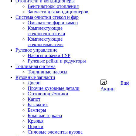
Отопители и кондиционеры
Вентиляторы отопления
Запчасти для кондиционеров
Система очистки стекол и фар
Омыватели фар и камер
Комплектующие
стеклоочистители
Комплектующие
стеклоомывателя
Рулевое управление
Насосы и бачки ГУР
Рулевые рейки и редукторы
Топливная система
Топливные насосы
Кузовные запчасти
Двери
Ещё
Прочие кузовные детали
Акции
Стеклоподъёмники
Капот
Багажник
Бамперы
Боковые зеркала
Крылья
Пороги
Силовые элементы кузова