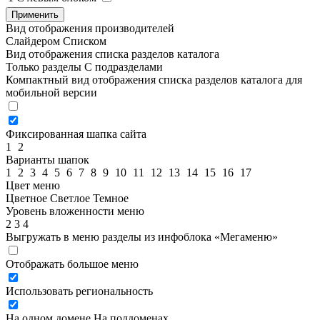
Применить
Вид отображения производителей
Слайдером
Списком
Вид отображения списка разделов каталога
Только разделы
С подразделами
Компактный вид отображения списка разделов каталога для
мобильной версии
Фиксированная шапка сайта
1
2
Варианты шапок
1
2
3
4
5
6
7
8
9
10
11
12
13
14
15
16
17
Цвет меню
Цветное
Светлое
Темное
Уровень вложенности меню
2
3
4
Выгружать в меню разделы из инфоблока «Мегаменю»
Отображать большое меню
Использовать региональность
На одном домене
На поддоменах