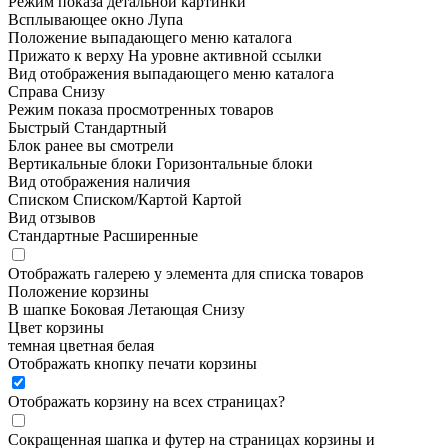
Режим показа детальной картинки
Всплывающее окно
Лупа
Положение выпадающего меню каталога
Прижато к верху
На уровне активной ссылки
Вид отображения выпадающего меню каталога
Справа
Снизу
Режим показа просмотренных товаров
Быстрый
Стандартный
Блок ранее вы смотрели
Вертикальные блоки
Горизонтальные блоки
Вид отображения наличия
Списком
Списком/Картой
Картой
Вид отзывов
Стандартные
Расширенные
Отображать галерею у элемента для списка товаров
Положение корзины
В шапке
Боковая
Летающая
Снизу
Цвет корзины
темная
цветная
белая
Отображать кнопку печати корзины
Отображать корзину на всех страницах
?
Сокращенная шапка и футер на страницах корзины и