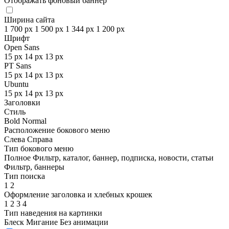
Отображать фоновый баннер
Ширина сайта
1 700 px
1 500 px
1 344 px
1 200 px
Шрифт
Open Sans
15 px
14 px
13 px
PT Sans
15 px
14 px
13 px
Ubuntu
15 px
14 px
13 px
Заголовки
Стиль
Bold
Normal
Расположение бокового меню
Слева
Справа
Тип бокового меню
Полное
Фильтр, каталог, баннер, подписка, новости, статьи
Фильтр, баннеры
Тип поиска
1
2
Оформление заголовка и хлебных крошек
1
2
3
4
Тип наведения на картинки
Блеск
Мигание
Без анимации